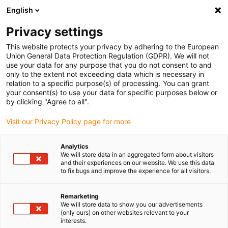
English
(0)
Privacy settings
igus-icon-arrow-right
igus-icon-arrow-right
igus-icon-arrow-right
igus-ico
Pagina de start
Cabluri pentru portcabluri
Cabluri sertizate
This website protects your privacy by adhering to the European
igus-icon-arrow-ri
Cablu de acționare in conformitate cu standardele producătorului
suitable for
Union General Data Protection Regulation (GDPR). We will not
igus-icon-arrow-right
Allen Bradley
readycable® cablu pentru motor potrivit pentru Allen Bradley
use your data for any purpose that you do not consent to and
2090-CPWM7DF-14AFxx, cablu de bază PUR 7.5xd
only to the extent not exceeding data which is necessary in
relation to a specific purpose(s) of processing. You can grant
readycable® cablu pentru
your consent(s) to use your data for specific purposes below or
by clicking "Agree to all".
motor potrivit pentru Allen
Visit our Privacy Policy page for more
Bradley 2090-CPWM7DF-
14AFxx, cablu de bază PUR
Analytics
We will store data in an aggregated form about visitors
7.5xd
and their experiences on our website. We use this data
to fix bugs and improve the experience for all visitors.
Remarketing
We will store data to show you our advertisements
(only ours) on other websites relevant to your
interests.