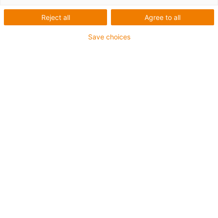
Reject all
Agree to all
Save choices
igus-icon-lup
Pentru aplicații heavy duty
Înveliș exterior PUR
Ecranat
Rezistent la uleiuri și agenți de răcire
Rezistent la crestături
Proprietăți ignifuge
Rezistență la hidroliză și microbi
Garanție de până la 4 ani
igus-icon-copy-clipboard
Nr. piesă