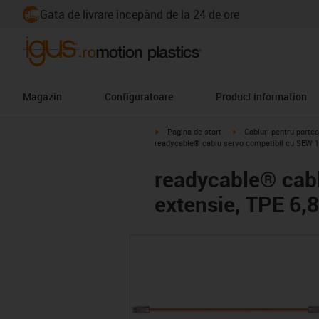
Gata de livrare începând de la 24 de ore
Magazin
Configuratoare
Product information
igus-icon-arrow-right
igus-icon-arrow-right
Pagina de start
Cabluri pentru portca
readycable® cablu servo compatibil cu SEW 13
readycable® cabl
extensie, TPE 6,