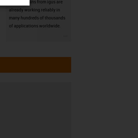
Energy chains from igus are
already working reliably in
many hundreds of thousands
of applications worldwide.
igus-icon-3arrow