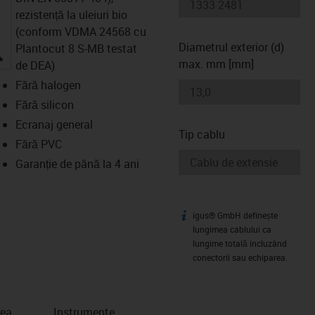
rezistență la uleiuri bio
(conform VDMA 24568 cu
Diametrul exterior (d)
Plantocut 8 S-MB testat
igus-icon-lupe
max. mm [mm]
de DEA)
Fără halogen
Fără silicon
Ecranaj general
Tip cablu
Fără PVC
Garanție de până la 4 ani
igus® GmbH definește
igus-icon-info
lungimea cablului ca
lungime totală incluzând
conectorii sau echiparea.
rea
Instrumente