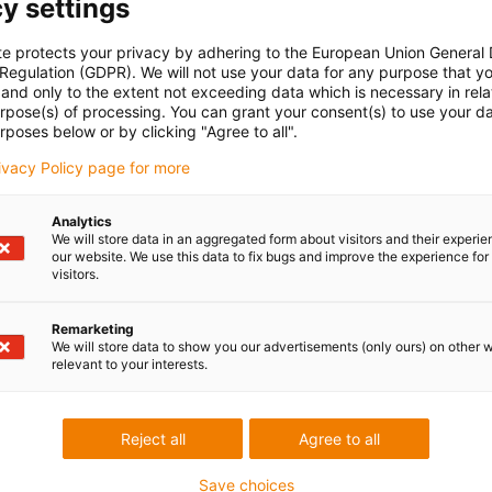
y settings
te protects your privacy by adhering to the European Union General
 Regulation (GDPR). We will not use your data for any purpose that y
and only to the extent not exceeding data which is necessary in relat
urpose(s) of processing. You can grant your consent(s) to use your da
rposes below or by clicking "Agree to all".
rivacy Policy page for more
Analytics
We will store data in an aggregated form about visitors and their experi
our website. We use this data to fix bugs and improve the experience for 
visitors.
Remarketing
We will store data to show you our advertisements (only ours) on other 
relevant to your interests.
Reject all
Agree to all
Save choices