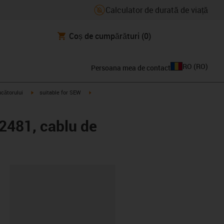
Calculator de durată de viață
Coș de cumpărături
(0)
RO
(
RO
)
Persoana mea de contact
igus-icon-arrow-right
igus-icon-arrow-right
ucătorului
suitable for SEW
2481, cablu de
clipboard