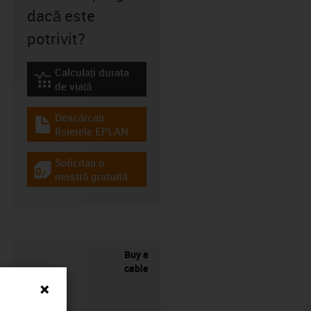
dacă este
potrivit?
Calculați durata
igus-icon-lebensdauerrechner
de viață
Descărcați
igus-icon-download-plan
fișierele EPLAN
Solicitați o
igus-icon-gratismuster
mostră gratuită
Buy a
cable