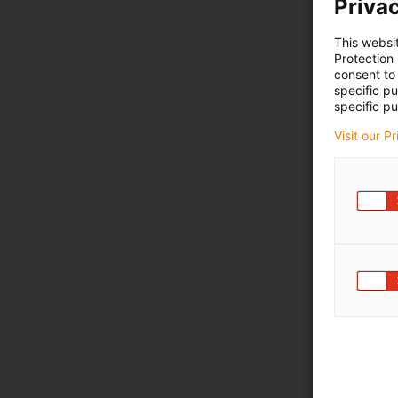
Privac
This websi
Protection
consent to 
specific p
specific pu
Visit our P