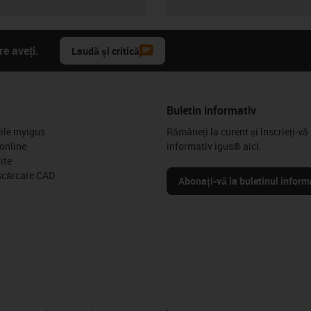
e aveți.
Laudă și critică
Buletin informativ
cile myigus
Rămâneți la curent și înscrieți-vă 
online
informativ igus® aici.
ite
scărcare CAD
Abonați-vă la buletinul inform