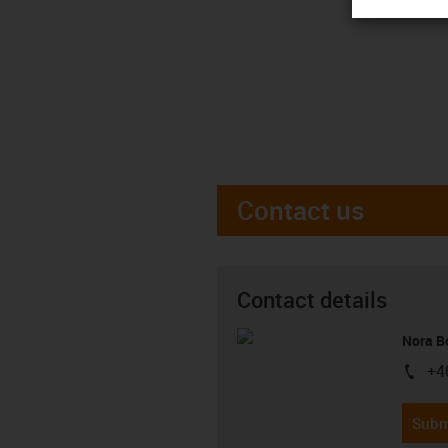
Contact us
Contact details
Nora B
+4
igus-i
Subm