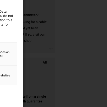
 Data
without a connector?
ou do not
ion to a
Are you looking for a cable
ta for
that has not yet been
harnessed? If so, visit our
chainflex® shop.
igus-icon-3arrow
ences on
all
All
websites
components from a single
source - with guarantee