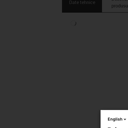
Date tehnice
produsu
English