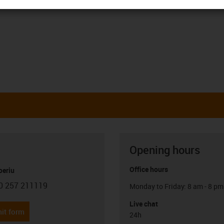
Opening hours
Office hours
oeriu
0 257 211119
Monday to Friday: 8 am - 8 pm
con-phone
Live chat
it form
24h