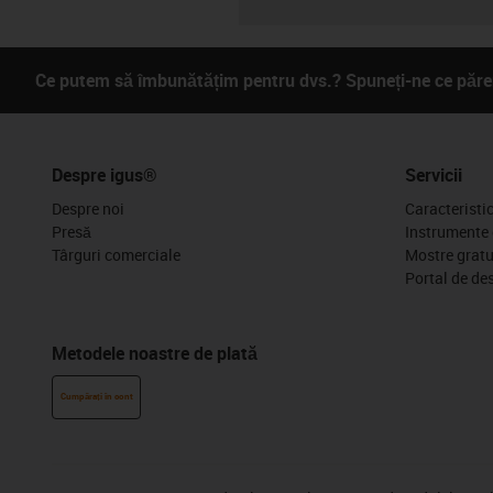
Ce putem să îmbunătățim pentru dvs.? Spuneți-ne ce părer
Despre igus®
Servicii
Despre noi
Caracteristi
Presă
Instrumente 
Târguri comerciale
Mostre gratu
Portal de de
Metodele noastre de plată
Cumpărați în cont