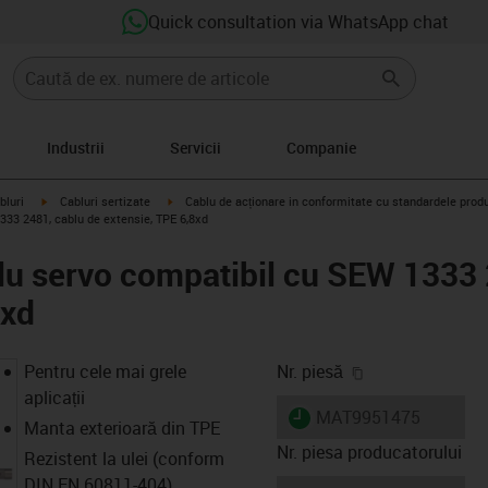
Quick consultation via WhatsApp chat
Industrii
Servicii
Companie
igus-icon-arrow-right
igus-icon-arrow-right
bluri
Cabluri sertizate
Cablu de acționare in conformitate cu standardele prod
33 2481, cablu de extensie, TPE 6,8xd
u servo compatibil cu SEW 1333 
8xd
igus-icon-copy-
Pentru cele mai grele
Nr. piesă
aplicații
igus-icon-lieferzeit
MAT9951475
Manta exterioară din TPE
Nr. piesa producatorului
Rezistent la ulei (conform
DIN EN 60811-404),