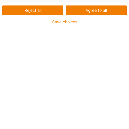
Reject all
Agree to all
Save choices
igus-icon-lup
Pentru aplicaţii de capacitate medie
Înveliș exterior PUR
Ecranat
Rezistent la uleiuri și agenți de răcire
Rezistent la crestături
Proprietăți ignifuge
Rezistență la hidroliză și microbi
Fără PVC și halogen
Garanție de până la 4 ani
igus-icon-copy-clipboard
Nr. piesă