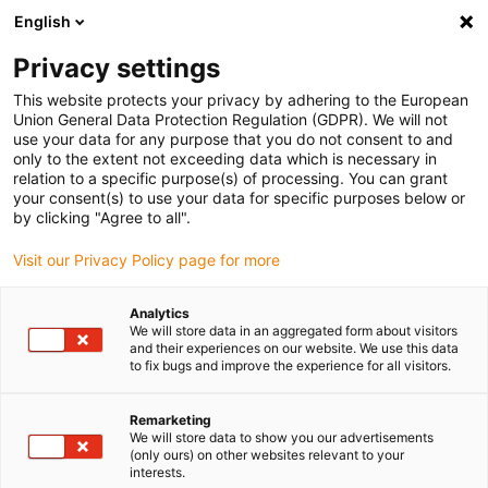
English
(0)
Privacy settings
igus-icon-arrow-right
igus-icon-arrow-right
igus-icon-arrow-right
igus-ico
Pagina de start
Cabluri pentru portcabluri
Cabluri sertizate
This website protects your privacy by adhering to the European
igus-icon-arrow-ri
Cablu de acționare in conformitate cu standardele producătorului
suitable for
Union General Data Protection Regulation (GDPR). We will not
igus-icon-arrow-right
Siemens
readycable® cablu de putere potrivit pentru Siemens 6FX_002-
use your data for any purpose that you do not consent to and
5CQ58, cablu extensie, PUR 10xd
only to the extent not exceeding data which is necessary in
relation to a specific purpose(s) of processing. You can grant
readycable® cablu de putere
your consent(s) to use your data for specific purposes below or
by clicking "Agree to all".
potrivit pentru Siemens
Visit our Privacy Policy page for more
6FX_002-5CQ58, cablu
extensie, PUR 10xd
Analytics
We will store data in an aggregated form about visitors
and their experiences on our website. We use this data
to fix bugs and improve the experience for all visitors.
Remarketing
We will store data to show you our advertisements
(only ours) on other websites relevant to your
interests.