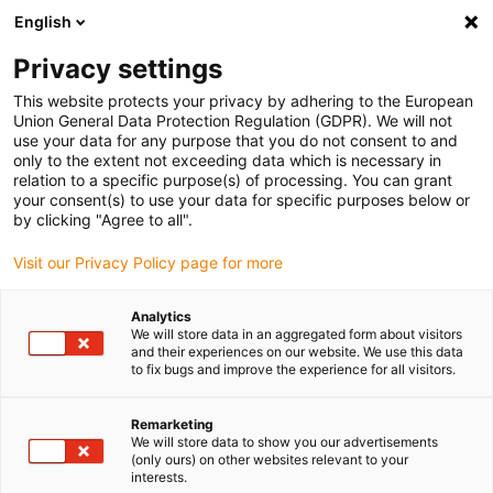
English
(0)
Privacy settings
igus-icon-arrow-right
igus-icon-arrow-right
igus-icon-arrow-right
igus-ico
Pagina de start
Cabluri pentru portcabluri
Cabluri sertizate
This website protects your privacy by adhering to the European
igus-icon-arrow-ri
Cablu de acționare in conformitate cu standardele producătorului
suitable for
Union General Data Protection Regulation (GDPR). We will not
igus-icon-arrow-right
Siemens
readycable® cablu de putere potrivit pentru Siemens 6FX_002-
use your data for any purpose that you do not consent to and
5CQ38, cablu de extensie, PUR 10xd
only to the extent not exceeding data which is necessary in
relation to a specific purpose(s) of processing. You can grant
readycable® cablu de putere
your consent(s) to use your data for specific purposes below or
by clicking "Agree to all".
potrivit pentru Siemens
Visit our Privacy Policy page for more
6FX_002-5CQ38, cablu de
extensie, PUR 10xd
Analytics
We will store data in an aggregated form about visitors
and their experiences on our website. We use this data
to fix bugs and improve the experience for all visitors.
Remarketing
We will store data to show you our advertisements
(only ours) on other websites relevant to your
interests.