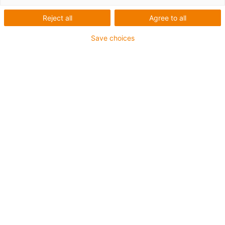
Reject all
Agree to all
Save choices
igus-icon-lup
Pentru aplicaţii de capacitate medie
Înveliș exterior PUR
Ecranat
Rezistent la uleiuri și agenți de răcire
Rezistent la crestături
Proprietăți ignifuge
Rezistență la hidroliză și microbi
Fără PVC și halogen
Garanție de până la 4 ani
igus-icon-copy-clipboard
Nr. piesă