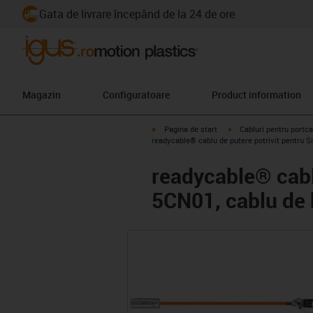
Gata de livrare începând de la 24 de ore
Magazin
Configuratoare
Product information
igus-icon-arrow-right
igus-icon-arrow-right
Pagina de start
Cabluri pentru portca
readycable® cablu de putere potrivit pentru 
readycable® cabl
5CN01, cablu de