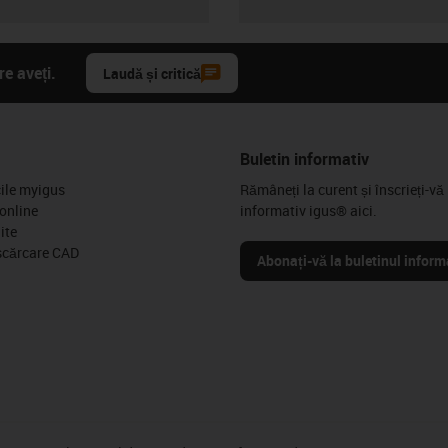
e aveți.
Laudă și critică
Buletin informativ
cile myigus
Rămâneți la curent și înscrieți-vă 
online
informativ igus® aici.
ite
scărcare CAD
Abonați-vă la buletinul inform