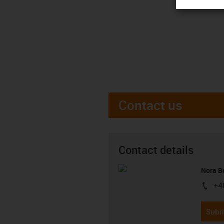
Contact us
Contact details
Nora B
+4
igus-i
Subm