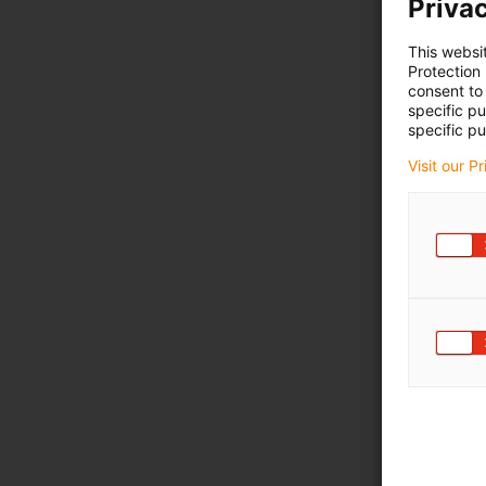
Privac
This websi
Protection
consent to 
specific p
specific pu
Visit our P