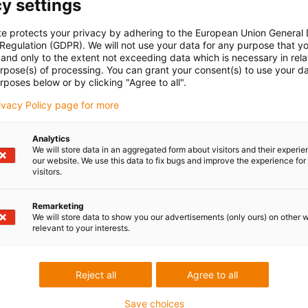
y settings
te protects your privacy by adhering to the European Union General
 Regulation (GDPR). We will not use your data for any purpose that y
and only to the extent not exceeding data which is necessary in relat
urpose(s) of processing. You can grant your consent(s) to use your da
rposes below or by clicking "Agree to all".
rivacy Policy page for more
Analytics
We will store data in an aggregated form about visitors and their experi
our website. We use this data to fix bugs and improve the experience for 
visitors.
Remarketing
We will store data to show you our advertisements (only ours) on other 
relevant to your interests.
Reject all
Agree to all
Save choices