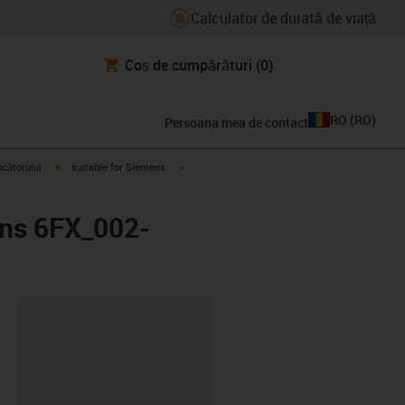
Calculator de durată de viață
Coș de cumpărături
(0)
RO
(
RO
)
Persoana mea de contact
igus-icon-arrow-right
igus-icon-arrow-right
ucătorului
suitable for Siemens
ens 6FX_002-
clipboard