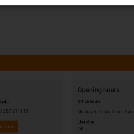
Opening hours
Office hours
oeriu
0 257 211119
Monday to Friday: 8 am - 8 pm
con-phone
Live chat
it form
24h