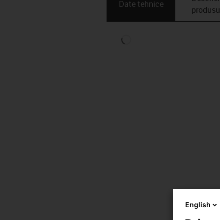
Date tehnice
produsu
English