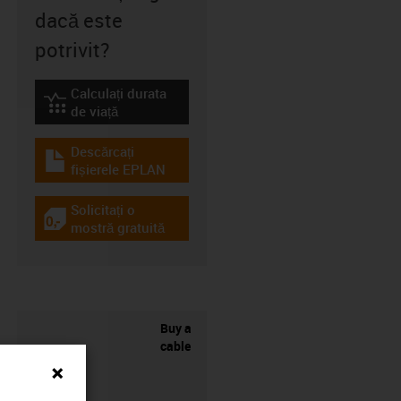
dacă este
potrivit?
Calculați durata
igus-icon-lebensdauerrechner
de viață
Descărcați
igus-icon-download-plan
fișierele EPLAN
Solicitați o
igus-icon-gratismuster
mostră gratuită
Buy a
cable