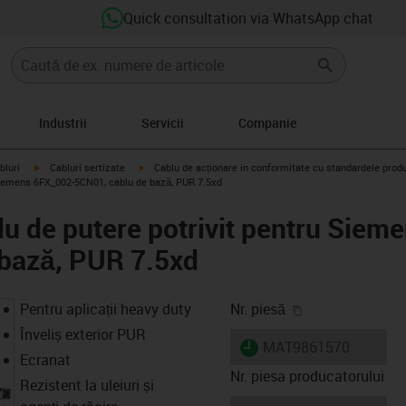
Quick consultation via WhatsApp chat
Industrii
Servicii
Companie
igus-icon-arrow-right
igus-icon-arrow-right
bluri
Cabluri sertizate
Cablu de acționare in conformitate cu standardele prod
Siemens 6FX_002-5CN01, cablu de bază, PUR 7.5xd
u de putere potrivit pentru Siem
 bază, PUR 7.5xd
igus-icon-copy-
Pentru aplicații heavy duty
Nr. piesă
Înveliș exterior PUR
igus-icon-lieferzeit
MAT9861570
Ecranat
Nr. piesa producatorului
Rezistent la uleiuri și