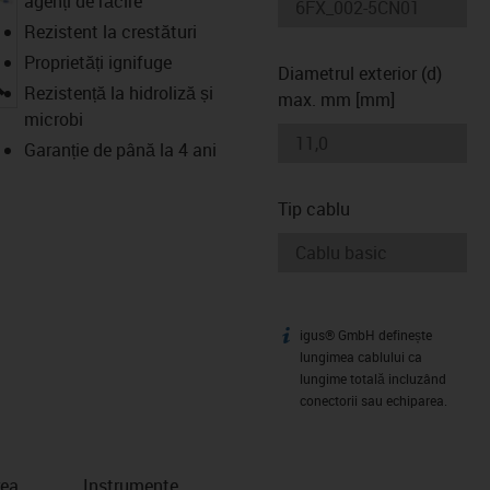
agenți de răcire
Rezistent la crestături
Proprietăți ignifuge
Diametrul exterior (d)
igus-icon-lupe
Rezistență la hidroliză și
max. mm [mm]
microbi
Garanție de până la 4 ani
Tip cablu
igus® GmbH definește
igus-icon-info
lungimea cablului ca
lungime totală incluzând
conectorii sau echiparea.
rea
Instrumente