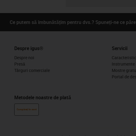
Ce putem să îmbunătățim pentru dvs.? Spuneți-ne ce părer
Despre igus®
Servicii
Despre noi
Caracteristi
Presă
Instrumente 
Târguri comerciale
Mostre gratu
Portal de de
Metodele noastre de plată
Cumpărați în cont