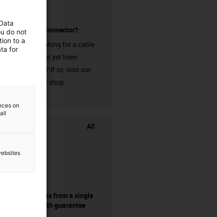
 Data
without a connector?
ou do not
ion to a
Are you looking for a cable
ta for
that has not yet been
harnessed? If so, visit our
chainflex® shop.
igus-icon-3arrow
ences on
all
All
websites
components from a single
source - with guarantee