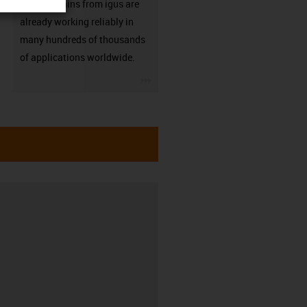
Energy chains from igus are
already working reliably in
many hundreds of thousands
of applications worldwide.
igus-icon-3arrow