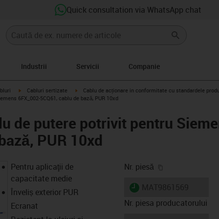
Quick consultation via WhatsApp chat
Industrii
Servicii
Companie
igus-icon-arrow-right
igus-icon-arrow-right
bluri
Cabluri sertizate
Cablu de acționare in conformitate cu standardele prod
 Siemens 6FX_002-5CQ61, cablu de bază, PUR 10xd
u de putere potrivit pentru Siem
 bază, PUR 10xd
igus-icon-copy-
Pentru aplicaţii de
Nr. piesă
capacitate medie
igus-icon-lieferzeit
MAT9861569
Înveliș exterior PUR
Nr. piesa producatorului
Ecranat