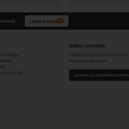
e aveți.
Laudă și critică
Buletin informativ
cile myigus
Rămâneți la curent și înscrieți-vă 
online
informativ igus® aici.
ite
scărcare CAD
Abonați-vă la buletinul inform