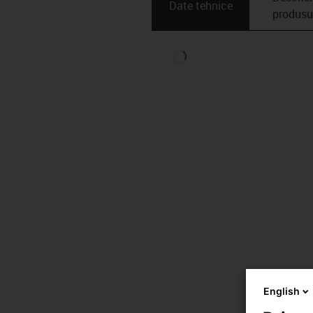
Date tehnice
produsu
English