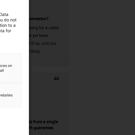
 Data
without a connector?
ou do not
ion to a
Are you looking for a cable
ta for
that has not yet been
harnessed? If so, visit our
chainflex® shop.
igus-icon-3arrow
ences on
all
All
websites
components from a single
source - with guarantee