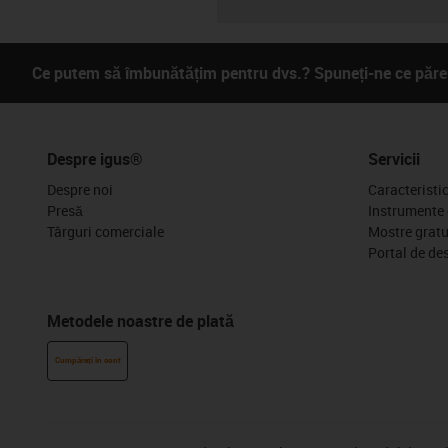
Ce putem să îmbunătățim pentru dvs.? Spuneți-ne ce părer
Despre igus®
Servicii
Despre noi
Caracteristi
Presă
Instrumente 
Târguri comerciale
Mostre gratu
Portal de de
Metodele noastre de plată
Cumpărați în cont