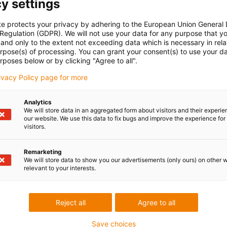
y settings
te protects your privacy by adhering to the European Union General
 Regulation (GDPR). We will not use your data for any purpose that y
and only to the extent not exceeding data which is necessary in relat
urpose(s) of processing. You can grant your consent(s) to use your da
rposes below or by clicking "Agree to all".
rivacy Policy page for more
Analytics
We will store data in an aggregated form about visitors and their experi
our website. We use this data to fix bugs and improve the experience for 
visitors.
Remarketing
We will store data to show you our advertisements (only ours) on other 
relevant to your interests.
Reject all
Agree to all
Save choices