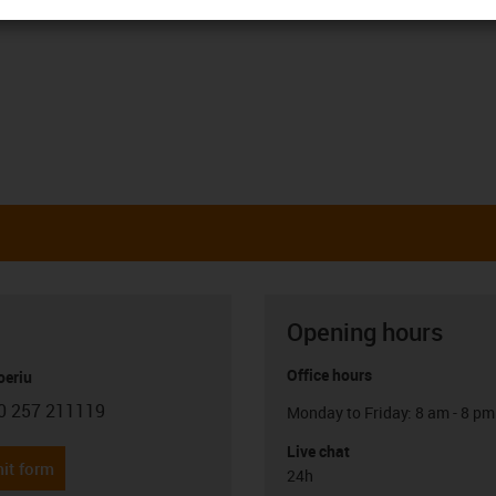
Opening hours
Office hours
oeriu
0 257 211119
Monday to Friday: 8 am - 8 pm
con-phone
Live chat
it form
24h