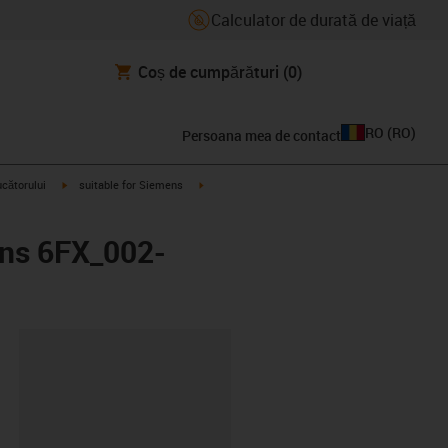
Calculator de durată de viață
Coș de cumpărături
(0)
RO
(
RO
)
Persoana mea de contact
igus-icon-arrow-right
igus-icon-arrow-right
ucătorului
suitable for Siemens
ens 6FX_002-
clipboard