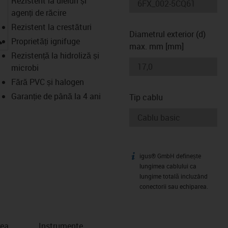
Rezistent la uleiuri și
agenți de răcire
Rezistent la crestături
Diametrul exterior (d)
igus-icon-lupe
Proprietăți ignifuge
max. mm [mm]
Rezistență la hidroliză și
microbi
Fără PVC și halogen
Garanție de până la 4 ani
Tip cablu
igus® GmbH definește
igus-icon-info
lungimea cablului ca
lungime totală incluzând
conectorii sau echiparea.
rea
Instrumente