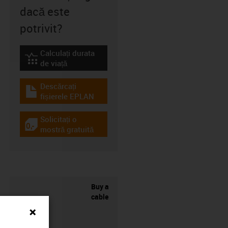
dacă este
potrivit?
Calculați durata
igus-icon-lebensdauerrechner
de viață
Descărcați
igus-icon-download-plan
fișierele EPLAN
Solicitați o
igus-icon-gratismuster
mostră gratuită
Buy a
cable