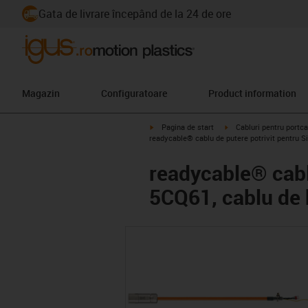
Gata de livrare începând de la 24 de ore
Magazin
Configuratoare
Product information
igus-icon-arrow-right
igus-icon-arrow-right
Pagina de start
Cabluri pentru portca
readycable® cablu de putere potrivit pentru
readycable® cabl
5CQ61, cablu de