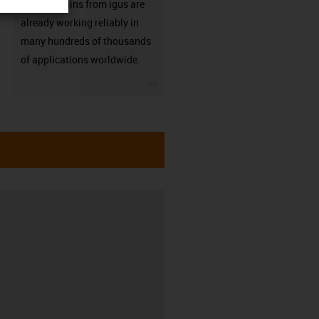
Energy chains from igus are
already working reliably in
many hundreds of thousands
of applications worldwide.
igus-icon-3arrow