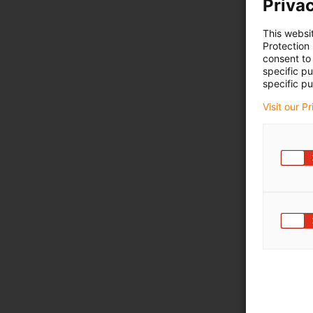
Privac
This websi
Protection
consent to 
specific p
specific pu
Visit our P