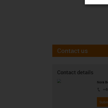
Contact us
Contact details
Nora B
+4
igus-i
Subm