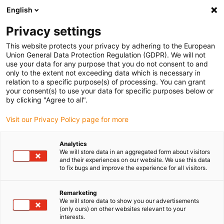
English
(0)
Privacy settings
igus-icon-arrow-right
igus-icon-arrow-right
igus-icon-arrow-right
igus-ico
Pagina de start
Cabluri pentru portcabluri
Cabluri sertizate
This website protects your privacy by adhering to the European
igus-icon-arrow-ri
Cablu de acționare in conformitate cu standardele producătorului
suitable for
Union General Data Protection Regulation (GDPR). We will not
igus-icon-arrow-right
Siemens
readycable® cablu de putere potrivit pentru Siemens 6FX_002-
use your data for any purpose that you do not consent to and
5CG23, cablu de bază PUR 10xd
only to the extent not exceeding data which is necessary in
relation to a specific purpose(s) of processing. You can grant
readycable® cablu de putere
your consent(s) to use your data for specific purposes below or
by clicking "Agree to all".
potrivit pentru Siemens
Visit our Privacy Policy page for more
6FX_002-5CG23, cablu de
bază PUR 10xd
Analytics
We will store data in an aggregated form about visitors
and their experiences on our website. We use this data
to fix bugs and improve the experience for all visitors.
Remarketing
We will store data to show you our advertisements
(only ours) on other websites relevant to your
interests.