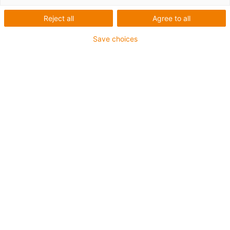
Reject all
Agree to all
Save choices
igus-icon-lup
Pentru aplicaţii de capacitate medie
Înveliș exterior PUR
Ecranat
Rezistent la uleiuri și agenți de răcire
Rezistent la crestături
Proprietăți ignifuge
Rezistență la hidroliză și microbi
Fără PVC și halogen
Garanție de până la 4 ani
igus-icon-copy-clipboard
Nr. piesă