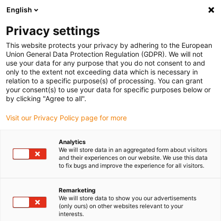
English
(0)
Privacy settings
igus-icon-arrow-right
igus-icon-arrow-right
igus-icon-arrow-right
igus-ico
Pagina de start
Cabluri pentru portcabluri
Cabluri sertizate
This website protects your privacy by adhering to the European
igus-icon-arrow-ri
Cablu de acționare in conformitate cu standardele producătorului
suitable for
Union General Data Protection Regulation (GDPR). We will not
igus-icon-arrow-right
Siemens
readycable® cablu de putere potrivit pentru Siemens 6FX_002-
use your data for any purpose that you do not consent to and
5CG31, cablu de bază PUR 10xd
only to the extent not exceeding data which is necessary in
relation to a specific purpose(s) of processing. You can grant
readycable® cablu de putere
your consent(s) to use your data for specific purposes below or
by clicking "Agree to all".
potrivit pentru Siemens
Visit our Privacy Policy page for more
6FX_002-5CG31, cablu de
bază PUR 10xd
Analytics
We will store data in an aggregated form about visitors
and their experiences on our website. We use this data
to fix bugs and improve the experience for all visitors.
Remarketing
We will store data to show you our advertisements
(only ours) on other websites relevant to your
interests.