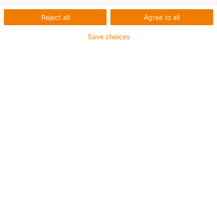
Reject all
Agree to all
Save choices
igus-icon-lup
Pentru aplicaţii de capacitate medie
Înveliș exterior PUR
Ecranat
Rezistent la uleiuri și agenți de răcire
Rezistent la crestături
Proprietăți ignifuge
Rezistență la hidroliză și microbi
Fără PVC și halogen
Garanție de până la 4 ani
igus-icon-copy-clipboard
Nr. piesă