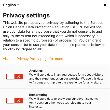
English
(0)
Privacy settings
igus-icon-arrow-right
igus-icon-arrow-right
igus-icon-arrow-right
igus-ico
Pagina de start
Cabluri pentru portcabluri
Cabluri sertizate
This website protects your privacy by adhering to the European
igus-icon-arrow-ri
Cablu de acționare in conformitate cu standardele producătorului
suitable for
Union General Data Protection Regulation (GDPR). We will not
igus-icon-arrow-right
Siemens
readycable® cablu de putere potrivit pentru Siemens 6FX_002-
use your data for any purpose that you do not consent to and
5CG21, cablu de bază PUR 10xd
only to the extent not exceeding data which is necessary in
relation to a specific purpose(s) of processing. You can grant
readycable® cablu de putere
your consent(s) to use your data for specific purposes below or
by clicking "Agree to all".
potrivit pentru Siemens
Visit our Privacy Policy page for more
6FX_002-5CG21, cablu de
bază PUR 10xd
Analytics
We will store data in an aggregated form about visitors
and their experiences on our website. We use this data
to fix bugs and improve the experience for all visitors.
Remarketing
We will store data to show you our advertisements
(only ours) on other websites relevant to your
interests.