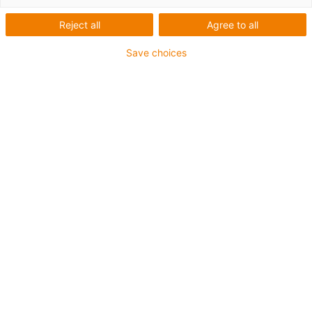
Reject all
Agree to all
Save choices
igus-icon-lup
Pentru aplicaţii de capacitate medie
Înveliș exterior PUR
Ecranat
Rezistent la uleiuri și agenți de răcire
Rezistent la crestături
Proprietăți ignifuge
Rezistență la hidroliză și microbi
Fără PVC și halogen
Garanție de până la 4 ani
igus-icon-copy-clipboard
Nr. piesă