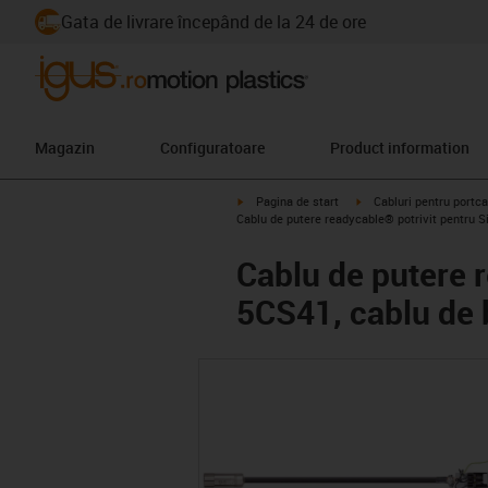
Gata de livrare începând de la 24 de ore
Magazin
Configuratoare
Product information
igus-icon-arrow-right
igus-icon-arrow-right
Pagina de start
Cabluri pentru portca
Cablu de putere readycable® potrivit pentru
Cablu de putere 
5CS41, cablu de