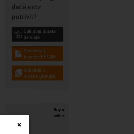
dacă este
potrivit?
Calculați durata
igus-icon-lebensdauerrechner
de viață
Descărcați
igus-icon-download-plan
fișierele EPLAN
Solicitați o
igus-icon-gratismuster
mostră gratuită
Buy a
cable