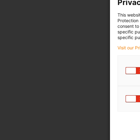
Privac
This websi
Protection
consent to 
specific p
specific pu
Visit our P