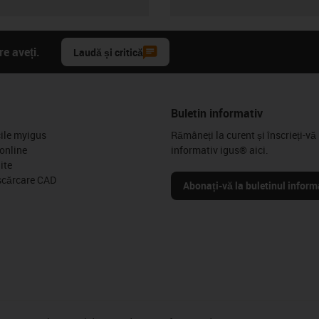
e aveți.
Laudă și critică
Buletin informativ
cile myigus
Rămâneți la curent și înscrieți-vă 
online
informativ igus® aici.
ite
scărcare CAD
Abonați-vă la buletinul inform