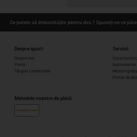
Ce putem să îmbunătățim pentru dvs.? Spuneți-ne ce părer
Despre igus®
Servicii
Despre noi
Caracteristi
Presă
Instrumente 
Târguri comerciale
Mostre gratu
Portal de de
Metodele noastre de plată
Cumpărați în cont