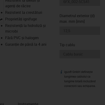
Rezistent la uleiuri și
agenți de răcire
Rezistent la crestături
Diametrul exterior (d)
igus-icon-lupe
Proprietăți ignifuge
max. mm [mm]
Rezistență la hidroliză și
microbi
Fără PVC și halogen
Garanție de până la 4 ani
Tip cablu
igus® GmbH definește
igus-icon-info
lungimea cablului ca
lungime totală incluzând
conectorii sau echiparea.
rea
Instrumente