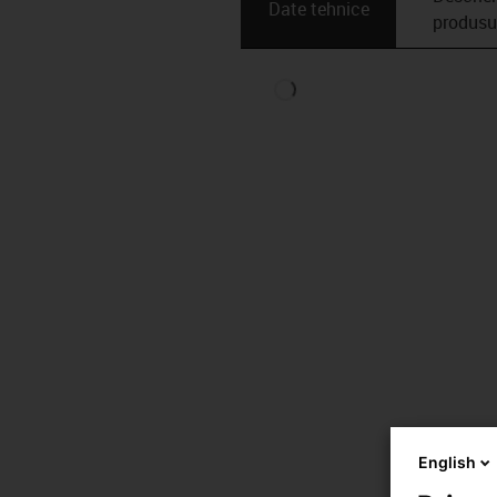
Date tehnice
produsu
English