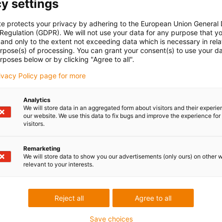
y settings
te protects your privacy by adhering to the European Union General
 Regulation (GDPR). We will not use your data for any purpose that y
and only to the extent not exceeding data which is necessary in relat
urpose(s) of processing. You can grant your consent(s) to use your da
rposes below or by clicking "Agree to all".
rivacy Policy page for more
Analytics
We will store data in an aggregated form about visitors and their experi
our website. We use this data to fix bugs and improve the experience for 
visitors.
Remarketing
We will store data to show you our advertisements (only ours) on other 
relevant to your interests.
Reject all
Agree to all
Save choices