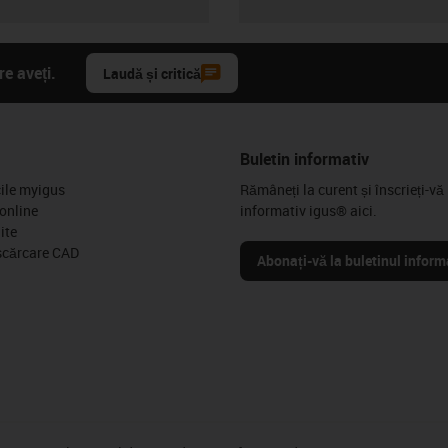
e aveți.
Laudă și critică
Buletin informativ
cile myigus
Rămâneți la curent și înscrieți-vă 
online
informativ igus® aici.
ite
scărcare CAD
Abonați-vă la buletinul inform