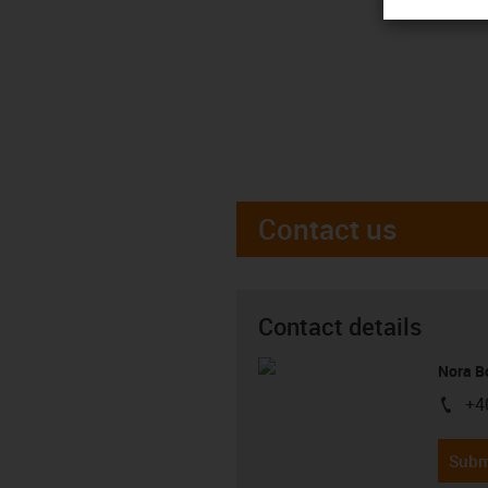
Contact us
Contact details
Nora B
+4
igus-i
Subm