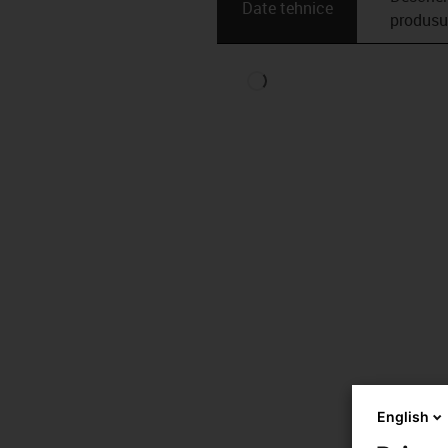
Date tehnice
produsu
English