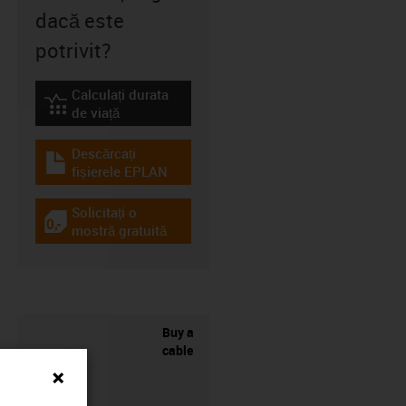
dacă este
potrivit?
Calculați durata
igus-icon-lebensdauerrechner
de viață
Descărcați
igus-icon-download-plan
fișierele EPLAN
Solicitați o
igus-icon-gratismuster
mostră gratuită
Buy a
cable