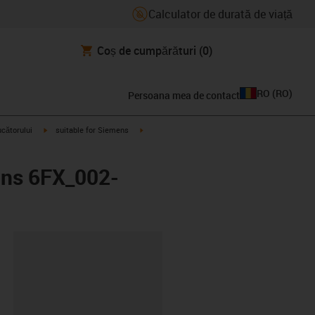
Calculator de durată de viață
Coș de cumpărături
(0)
RO
(
RO
)
Persoana mea de contact
igus-icon-arrow-right
igus-icon-arrow-right
ucătorului
suitable for Siemens
ens 6FX_002-
clipboard