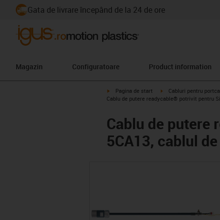
Gata de livrare începând de la 24 de ore
Magazin
Configuratoare
Product information
igus-icon-arrow-right
igus-icon-arrow-right
Pagina de start
Cabluri pentru portca
Cablu de putere readycable® potrivit pentru
Cablu de putere 
5CA13, cablul d