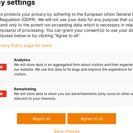
y settings
te protects your privacy by adhering to the European Union General
 Regulation (GDPR). We will not use your data for any purpose that y
and only to the extent not exceeding data which is necessary in relat
urpose(s) of processing. You can grant your consent(s) to use your da
rposes below or by clicking "Agree to all".
rivacy Policy page for more
Analytics
We will store data in an aggregated form about visitors and their experi
our website. We use this data to fix bugs and improve the experience for 
visitors.
Remarketing
We will store data to show you our advertisements (only ours) on other 
relevant to your interests.
Reject all
Agree to all
Save choices