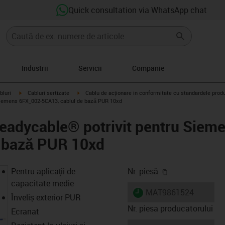
Quick consultation via WhatsApp chat
Industrii
Servicii
Companie
igus-icon-arrow-right
igus-icon-arrow-right
bluri
Cabluri sertizate
Cablu de acționare in conformitate cu standardele prod
 Siemens 6FX_002-5CA13, cablul de bază PUR 10xd
readycable® potrivit pentru Siem
e bază PUR 10xd
igus-icon-copy-
Pentru aplicaţii de
Nr. piesă
capacitate medie
igus-icon-lieferzeit
MAT9861524
Înveliș exterior PUR
Nr. piesa producatorului
Ecranat