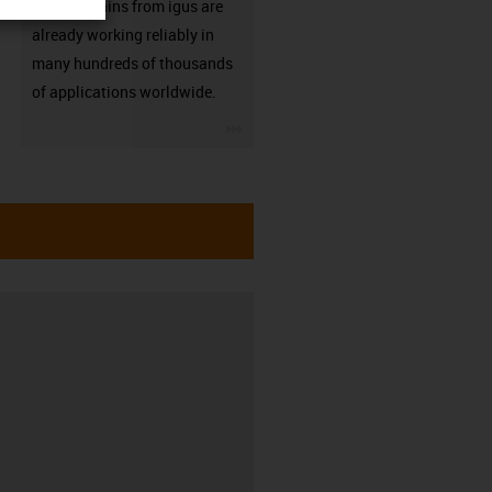
Energy chains from igus are
already working reliably in
many hundreds of thousands
of applications worldwide.
igus-icon-3arrow