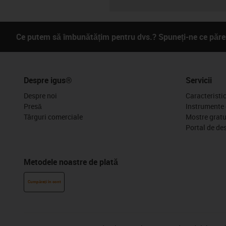
Ce putem să îmbunătățim pentru dvs.? Spuneți-ne ce părer
Despre igus®
Servicii
Despre noi
Caracteristi
Presă
Instrumente 
Târguri comerciale
Mostre gratu
Portal de de
Metodele noastre de plată
Cumpărați în cont