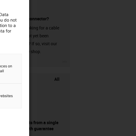
 Data
without a connector?
ou do not
ion to a
Are you looking for a cable
ta for
that has not yet been
harnessed? If so, visit our
chainflex® shop.
igus-icon-3arrow
ences on
all
All
websites
components from a single
source - with guarantee