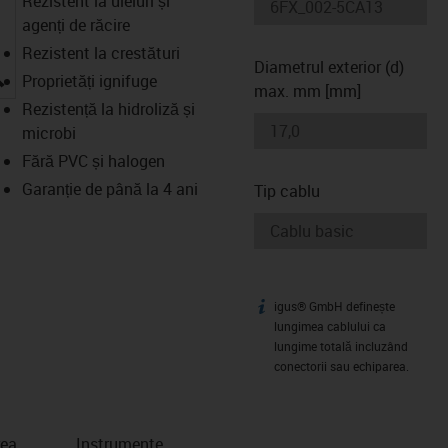
Rezistent la uleiuri și
agenți de răcire
Rezistent la crestături
Diametrul exterior (d)
igus-icon-lupe
Proprietăți ignifuge
max. mm [mm]
Rezistență la hidroliză și
microbi
Fără PVC și halogen
Garanție de până la 4 ani
Tip cablu
igus® GmbH definește
igus-icon-info
lungimea cablului ca
lungime totală incluzând
conectorii sau echiparea.
rea
Instrumente