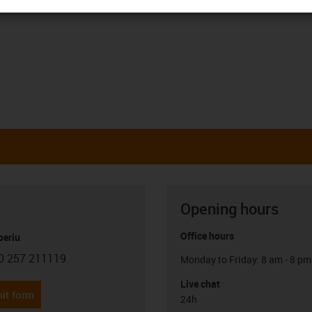
Opening hours
Office hours
oeriu
0 257 211119
Monday to Friday: 8 am - 8 pm
con-phone
Live chat
it form
24h