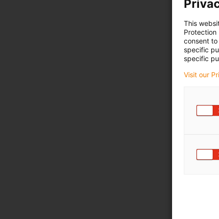
Privac
This websi
Protection
consent to 
specific p
specific pu
Visit our P