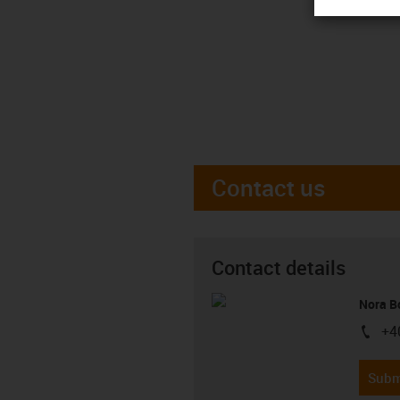
Contact us
Contact details
Nora B
+4
igus-i
Subm