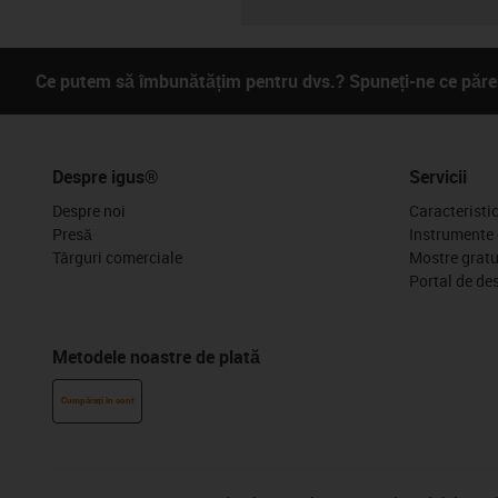
Ce putem să îmbunătățim pentru dvs.? Spuneți-ne ce părer
Despre igus®
Servicii
Despre noi
Caracteristi
Presă
Instrumente 
Târguri comerciale
Mostre gratu
Portal de de
Metodele noastre de plată
Cumpărați în cont