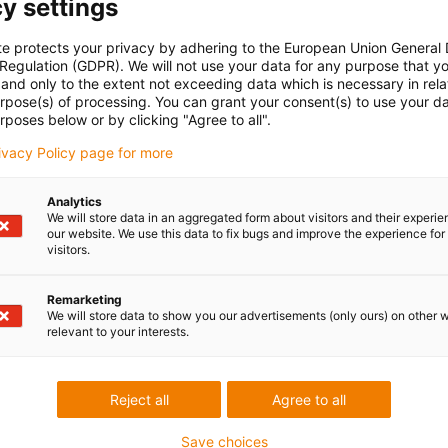
y settings
te protects your privacy by adhering to the European Union General
 Regulation (GDPR). We will not use your data for any purpose that y
and only to the extent not exceeding data which is necessary in relat
urpose(s) of processing. You can grant your consent(s) to use your da
rposes below or by clicking "Agree to all".
rivacy Policy page for more
Analytics
We will store data in an aggregated form about visitors and their experi
our website. We use this data to fix bugs and improve the experience for 
visitors.
Remarketing
We will store data to show you our advertisements (only ours) on other 
relevant to your interests.
Reject all
Agree to all
Save choices