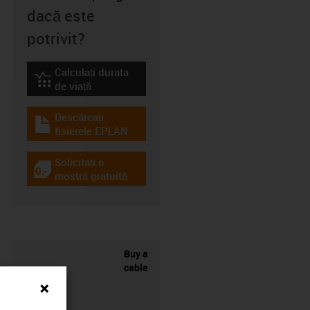
dacă este
potrivit?
Calculați durata
igus-icon-lebensdauerrechner
de viață
Descărcați
igus-icon-download-plan
fișierele EPLAN
Solicitați o
igus-icon-gratismuster
mostră gratuită
Buy a
cable