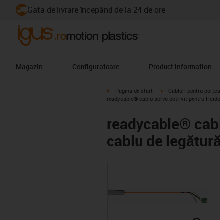
Gata de livrare începând de la 24 de ore
Magazin
Configuratoare
Product information
igus-icon-arrow-right
igus-icon-arrow-right
Pagina de start
Cabluri pentru portca
readycable® cablu servo potrivit pentru Heid
readycable® cabl
cablu de legătur