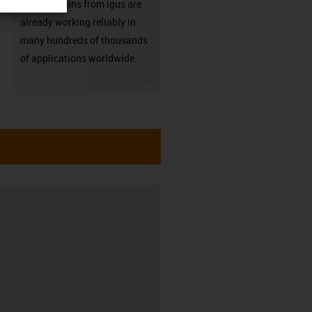
Energy chains from igus are
already working reliably in
many hundreds of thousands
of applications worldwide.
igus-icon-3arrow