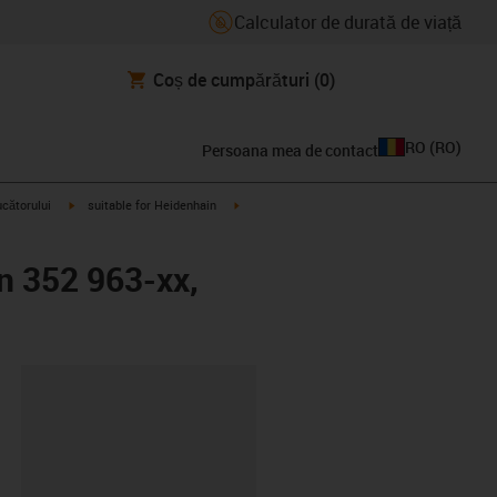
Calculator de durată de viață
Coș de cumpărături
(0)
RO
(
RO
)
Persoana mea de contact
igus-icon-arrow-right
igus-icon-arrow-right
ucătorului
suitable for Heidenhain
n 352 963-xx,
clipboard