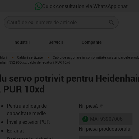
Quick consultation via WhatsApp chat
Industrii
Servicii
Companie
igus-icon-arrow-right
igus-icon-arrow-right
bluri
Cabluri sertizate
Cablu de acționare in conformitate cu standardele prod
enhain 352 963-xx, cablu de legătură PUR 10xd
u servo potrivit pentru Heidenhai
ă PUR 10xd
igus-icon-copy-
Pentru aplicaţii de
Nr. piesă
capacitate medie
igus-icon-lieferzeit
MAT93907006
Înveliș exterior PUR
Nr. piesa producatorului
Ecranat