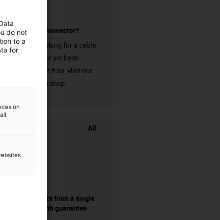
 Data
without a connector?
ou do not
ion to a
Are you looking for a cable
ta for
that has not yet been
harnessed? If so, visit our
chainflex® shop.
igus-icon-3arrow
ences on
all
All
websites
components from a single
source - with guarantee