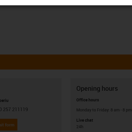
Opening hours
Office hours
oeriu
0 257 211119
Monday to Friday: 8 am - 8 pm
con-phone
Live chat
it form
24h