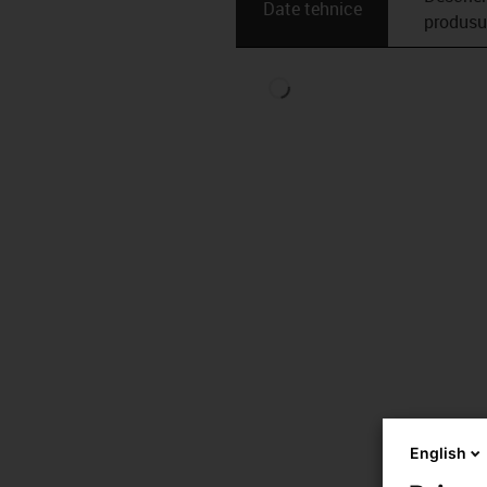
Date tehnice
produsu
English