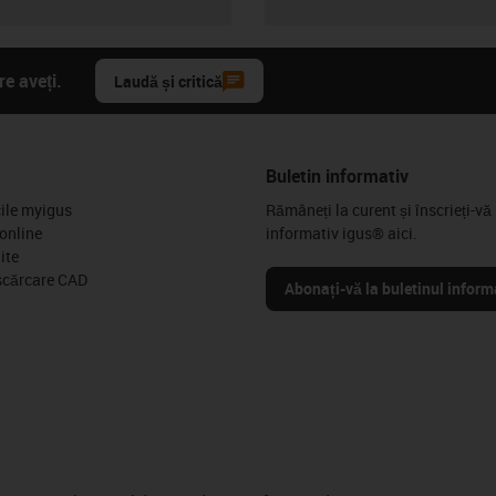
e aveți.
Laudă și critică
Buletin informativ
cile myigus
Rămâneți la curent și înscrieți-vă 
online
informativ igus® aici.
ite
scărcare CAD
Abonați-vă la buletinul inform