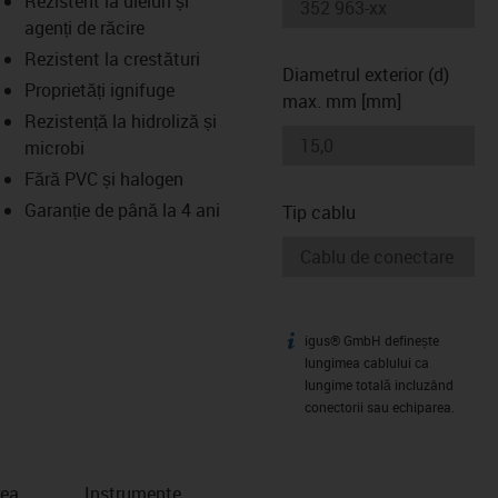
Rezistent la uleiuri și
-icon-lupe
-icon-lupe
agenți de răcire
Rezistent la crestături
Diametrul exterior (d)
Proprietăți ignifuge
max. mm [mm]
Rezistență la hidroliză și
microbi
Fără PVC și halogen
Garanție de până la 4 ani
Tip cablu
igus® GmbH definește
igus-icon-info
lungimea cablului ca
lungime totală incluzând
conectorii sau echiparea.
rea
Instrumente