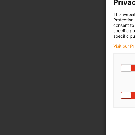
Privac
This websi
Protection
consent to 
specific p
specific pu
Visit our P