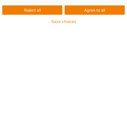
Reject all
Agree to all
Save choices
igus-icon-lup
Pentru aplicaţii de capacitate medie
Înveliș exterior PUR
Ecranat
Rezistent la uleiuri și agenți de răcire
Rezistent la crestături
Proprietăți ignifuge
Rezistență la hidroliză și microbi
Fără PVC și halogen
Garanție de până la 4 ani
igus-icon-copy-clipboard
Nr. piesă