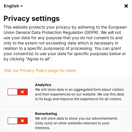
English
(0)
Privacy settings
igus-icon-arrow-right
igus-icon-arrow-right
igus-icon-arrow-right
igus-ico
Pagina de start
Cabluri pentru portcabluri
Cabluri sertizate
This website protects your privacy by adhering to the European
igus-icon-arrow-ri
Cablu de acționare in conformitate cu standardele producătorului
suitable for
Union General Data Protection Regulation (GDPR). We will not
igus-icon-arrow-right
FANUC
readycable® cablu de putere potrivit pentru Fanuc LX660-8077-T266,
use your data for any purpose that you do not consent to and
cablu de bază PUR 10xd
only to the extent not exceeding data which is necessary in
relation to a specific purpose(s) of processing. You can grant
readycable® cablu de putere
your consent(s) to use your data for specific purposes below or
by clicking "Agree to all".
potrivit pentru Fanuc LX660-
Visit our Privacy Policy page for more
8077-T266, cablu de bază PUR
10xd
Analytics
We will store data in an aggregated form about visitors
and their experiences on our website. We use this data
to fix bugs and improve the experience for all visitors.
Remarketing
We will store data to show you our advertisements
(only ours) on other websites relevant to your
interests.