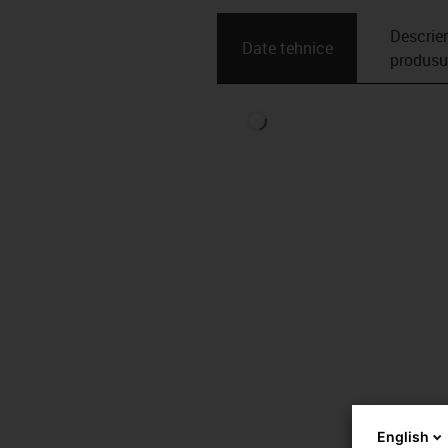
Descrie
Date tehnice
produsu
English