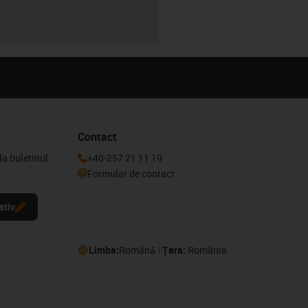
Contact
la buletinul
+40-257 21 11 19
Formular de contact
ativ
Limba:
Română
Țara:
România