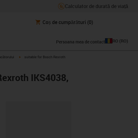
Calculator de durată de viață
Coș de cumpărături
(0)
RO
(
RO
)
Persoana mea de contact
igus-icon-arrow-right
ucătorului
suitable for Bosch Rexroth
Rexroth IKS4038,
clipboard