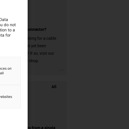
 Data
ou do not
without a connector?
ion to a
ta for
Are you looking for a cable
that has not yet been
harnessed? If so, visit our
chainflex® shop.
ences on
igus-icon-3arrow
all
All
websites
components from a single