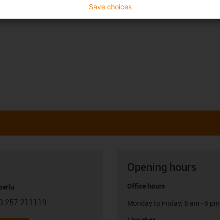
Save choices
Opening hours
Office hours
oeriu
0 257 211119
Monday to Friday: 8 am - 8 pm
con-phone
Live chat