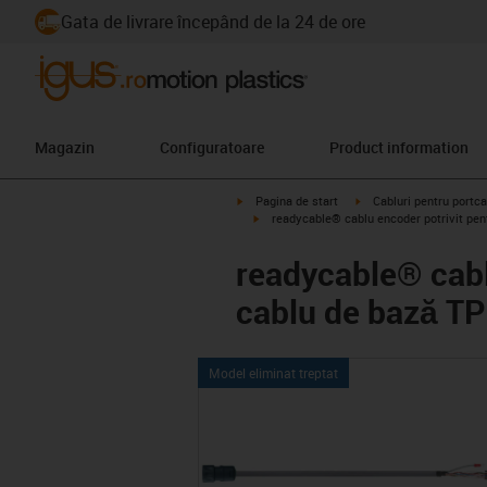
Gata de livrare începând de la 24 de ore
Magazin
Configuratoare
Product information
igus-icon-arrow-right
igus-icon-arrow-right
Pagina de start
Cabluri pentru portca
igus-icon-arrow-right
readycable® cablu encoder potrivit pen
readycable® cabl
cablu de bază TP
Model eliminat treptat