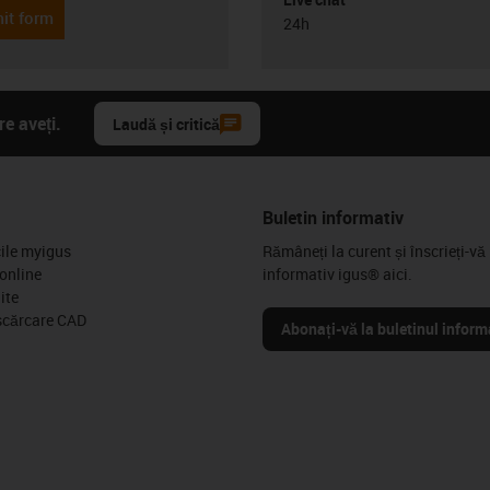
it form
24h
e aveți.
Laudă și critică
Buletin informativ
cile myigus
Rămâneți la curent și înscrieți-vă 
online
informativ igus® aici.
ite
scărcare CAD
Abonați-vă la buletinul inform