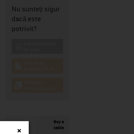
Nu sunteți sigur
dacă este
potrivit?
Calculați durata
igus-icon-lebensdauerrechner
de viață
Descărcați
igus-icon-download-plan
fișierele EPLAN
Solicitați o
igus-icon-gratismuster
mostră gratuită
Buy a
cable