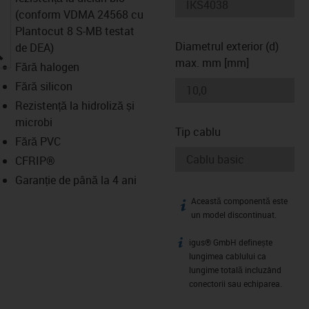
(conform VDMA 24568 cu
Plantocut 8 S-MB testat
Diametrul exterior (d)
de DEA)
igus-icon-lupe
max. mm [mm]
Fără halogen
Fără silicon
Rezistență la hidroliză și
microbi
Tip cablu
Fără PVC
CFRIP®
Garanție de până la 4 ani
Această componentă este
igus-icon-info
un model discontinuat.
igus® GmbH definește
igus-icon-info
lungimea cablului ca
lungime totală incluzând
conectorii sau echiparea.