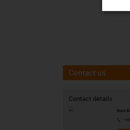
Contact us
Contact details
Nora B
+4
igus-i