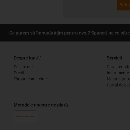
Subm
Ce putem să îmbunătățim pentru dvs.? Spuneți-ne ce părer
Despre igus®
Servicii
Despre noi
Caracteristi
Presă
Instrumente 
Târguri comerciale
Mostre gratu
Portal de de
Metodele noastre de plată
Cumpărați în cont