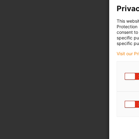
Privac
This websi
Protection
consent to 
specific p
specific pu
Visit our P