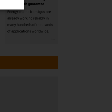
source - with guarantee
Energy chains from igus are
already working reliably in
many hundreds of thousands
of applications worldwide.
igus-icon-3arrow