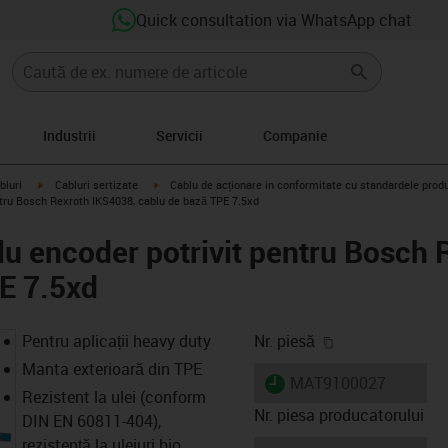
Quick consultation via WhatsApp chat
Industrii
Servicii
Companie
igus-icon-arrow-right
igus-icon-arrow-right
bluri
Cabluri sertizate
Cablu de acționare in conformitate cu standardele prod
tru Bosch Rexroth IKS4038, cablu de bază TPE 7.5xd
u encoder potrivit pentru Bosch 
E 7.5xd
igus-icon-copy-
Pentru aplicații heavy duty
Nr. piesă
Manta exterioară din TPE
igus-icon-lieferzeit
MAT9100027
Rezistent la ulei (conform
Nr. piesa producatorului
DIN EN 60811-404),
rezistență la uleiuri bio