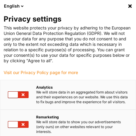
English
(0)
Privacy settings
igus-icon-arrow-right
igus-icon-arrow-right
igus-icon-arrow-right
igus-ico
Pagina de start
Cabluri pentru portcabluri
Cabluri sertizate
This website protects your privacy by adhering to the European
igus-icon-arrow
Cabluri de rețea, Ethernet, fibră optică și pentru magistrală de câmp
FOC
Union General Data Protection Regulation (GDPR). We will not
igus-icon-arrow-right
Cablu cu fibră optică TPE | fibră de sticlă. Conector A: ST, conector B: LC
use your data for any purpose that you do not consent to and
only to the extent not exceeding data which is necessary in
Cablu cu fibră optică TPE |
relation to a specific purpose(s) of processing. You can grant
your consent(s) to use your data for specific purposes below or
fibră de sticlă. Conector A: ST,
by clicking "Agree to all".
conector B: LC
Visit our Privacy Policy page for more
Analytics
We will store data in an aggregated form about visitors
and their experiences on our website. We use this data
to fix bugs and improve the experience for all visitors.
Remarketing
We will store data to show you our advertisements
(only ours) on other websites relevant to your
interests.