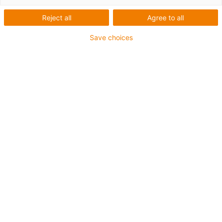
igus-icon-lup
Reject all
Agree to all
Save choices
Cablu cu fibră de sticlă de calitate pentru aplicații de
cea mai mare capacitate
Manta exterioară din TPE
Fără halogen
Fără silicon
Rezistent la ulei (conform DIN EN 60811-404),
rezistență la uleiuri bio (conform VDMA 24568 cu
Plantocut 8 S-MB testat de DEA)
Rezistență la UV
Fără PVC
Garanție 4 ani
igus-icon-copy-clipboard
Nr. piesă