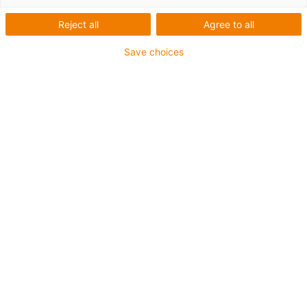
Reject all
Agree to all
Save choices
igus-icon-lup
Pentru aplicaţii de capacitate medie
Înveliș exterior PUR
Ecranat
Rezistent la uleiuri și agenți de răcire
Rezistent la crestături
Proprietăți ignifuge
Rezistență la hidroliză și microbi
Fără PVC și halogen
Garanție de până la 4 ani
igus-icon-copy-clipboard
Nr. piesă