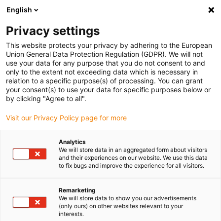
English
(0)
Privacy settings
igus-icon-arrow-right
igus-icon-arrow-right
igus-icon-arrow-right
igus-ico
Pagina de start
Cabluri pentru portcabluri
Cabluri sertizate
This website protects your privacy by adhering to the European
igus-icon-arrow-ri
Cablu de acționare in conformitate cu standardele producătorului
suitable for
Union General Data Protection Regulation (GDPR). We will not
igus-icon-arrow-right
Baumüller
readycable® cablu servo adecvat pentru Baumüller 448060, 21 A
use your data for any purpose that you do not consent to and
cablu de bază, PUR 10xd, Speedtec
only to the extent not exceeding data which is necessary in
relation to a specific purpose(s) of processing. You can grant
readycable® cablu servo
your consent(s) to use your data for specific purposes below or
by clicking "Agree to all".
adecvat pentru Baumüller
Visit our Privacy Policy page for more
448060, 21 A cablu de bază,
PUR 10xd, Speedtec
Analytics
We will store data in an aggregated form about visitors
and their experiences on our website. We use this data
to fix bugs and improve the experience for all visitors.
Remarketing
We will store data to show you our advertisements
(only ours) on other websites relevant to your
interests.