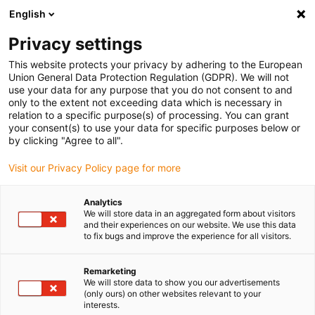
English
(0)
Privacy settings
igus-icon-arrow-right
igus-icon-arrow-right
igus-icon-arrow-right
igus-ico
Pagina de start
Cabluri pentru portcabluri
Cabluri sertizate
This website protects your privacy by adhering to the European
igus-icon-arrow
Cabluri de rețea, Ethernet, fibră optică și pentru magistrală de câmp
Ethernet
Union General Data Protection Regulation (GDPR). We will not
igus-icon-arrow-right
Cablu Ethernet CAT7 sertizat și echipat, PVC, priză/conector RJ45
use your data for any purpose that you do not consent to and
Telegärtner, 12,5 x d
only to the extent not exceeding data which is necessary in
relation to a specific purpose(s) of processing. You can grant
Cablu Ethernet CAT7 sertizat și
your consent(s) to use your data for specific purposes below or
by clicking "Agree to all".
echipat, PVC, priză/conector
Visit our Privacy Policy page for more
RJ45 Telegärtner, 12,5 x d
Analytics
We will store data in an aggregated form about visitors
and their experiences on our website. We use this data
to fix bugs and improve the experience for all visitors.
Remarketing
We will store data to show you our advertisements
(only ours) on other websites relevant to your
igus-icon-lupe
igus-icon-lupe
interests.