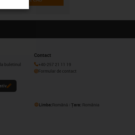
-icon-cad-dateien
Contact
la buletinul
+40-257 21 11 19
Formular de contact
ativ
Limba:
Română
Țara:
România