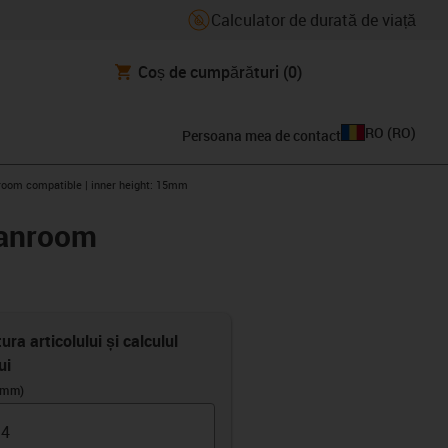
Calculator de durată de viață
Coș de cumpărături
(0)
RO
(
RO
)
Persoana mea de contact
nroom compatible | inner height: 15mm
eanroom
ura articolului și calculul
ui
(mm)