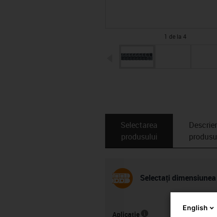
1 de la 4
igus-icon-arrow-left
Selectarea
Descrie
produsului
produsu
Selectați dimensiunea ș
English
Aplicație