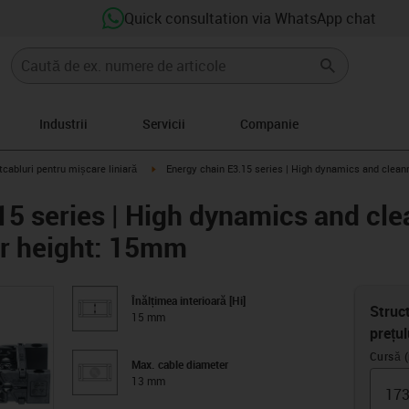
Quick consultation via WhatsApp chat
Industrii
Servicii
Companie
con-arrow-right
igus-icon-arrow-right
tcabluri pentru mișcare liniară
Energy chain E3.15 series | High dynamics and clea
15 series | High dynamics and cl
er height: 15mm
Înălțimea interioară [Hi]
Struct
15 mm
prețul
Cursă 
Max. cable diameter
13 mm