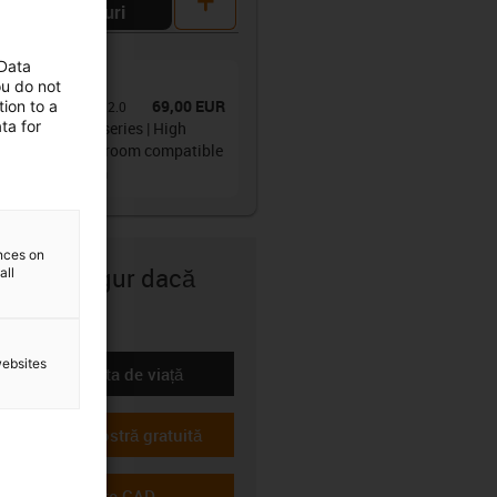
cumpărături
de piese
(
1
)
 Data
cablu
ou do not
69,00 EUR
ion to a
iesă
:
E3.15.020.032.0
ta for
gy chain E3.15 series | High
mics and cleanroom compatible
ner height: 15mm
ences on
sunteți sigur dacă
all
 potrivit?
websites
Calculați durata de viață
-icon-lebensdauerrechner
Solicitați o mostră gratuită
-icon-gratismuster
Descărcați date CAD