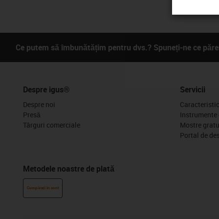
Ce putem să îmbunătățim pentru dvs.? Spuneți-ne ce părer
Despre igus®
Servicii
Despre noi
Caracteristi
Presă
Instrumente 
Târguri comerciale
Mostre gratu
Portal de de
Metodele noastre de plată
Cumpărați în cont