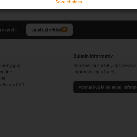
Save choices
igus
e aveți.
Laudă și critică
Buletin informativ
cile myigus
Rămâneți la curent și înscrieți-vă 
online
informativ igus® aici.
ite
scărcare CAD
Abonați-vă la buletinul inform