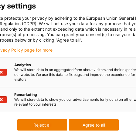
y settings
Lista 
con-check
Alunecare
Atârnare
te protects your privacy by adhering to the European Union General
verticală
port
 Regulation (GDPR). We will not use your data for any purpose that y
and only to the extent not exceeding data which is necessary in relat
Nr. p
urpose(s) of processing. You can grant your consent(s) to use your da
Ener
rposes below or by clicking "Agree to all".
dyna
| in
rivacy Policy page for more
Analytics
We will store data in an aggregated form about visitors and their experi
Nu 
our website. We use this data to fix bugs and improve the experience for 
visitors.
pboard
țime interioară [Bi]
Rază de curbură [R]
este
m]
[mm]
Remarketing
We will store data to show you our advertisements (only ours) on other 
0
32
igus
relevant to your interests.
igus
Reject all
Agree to all