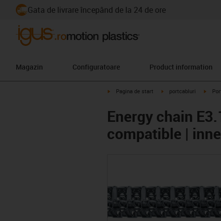
Gata de livrare începând de la 24 de ore
Magazin
Configuratoare
Product information
igus-icon-arrow-right
igus-icon-arrow-right
igus-i
Pagina de start
portcabluri
Por
Energy chain E3.
compatible | inn