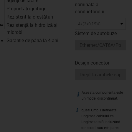
agenți de răcire
nominală a
Proprietăți ignifuge
conductorului
Rezistent la crestături
igus-icon-lupe
4x(2x0,15)C
Rezistență la hidroliză și
microbi
Sistem de autobuze
Garanție de până la 4 ani
Design conector
Această componentă este
igus-icon-info
un model discontinuat.
igus® GmbH definește
igus-icon-info
lungimea cablului ca
lungime totală incluzând
conectorii sau echiparea.