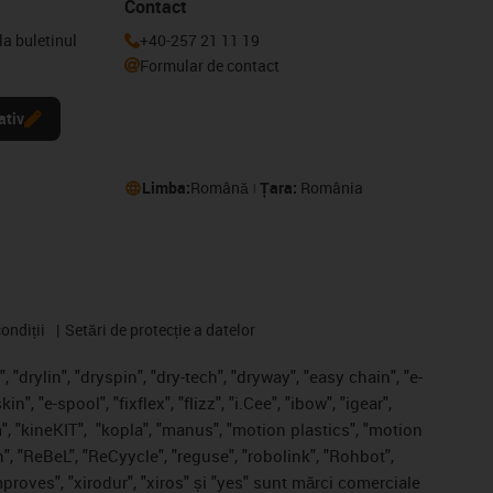
Contact
la buletinul
+40-257 21 11 19
Formular de contact
ativ
Limba:
Română
Țara:
România
ondiții
Setări de protecție a datelor
 "drylin", "dryspin", "dry-tech", "dryway", "easy chain", "e-
, "e-spool", "fixflex", "flizz", "i.Cee", "ibow", "igear",
", "kineKIT",
"kopla", "manus", "motion plastics", "motion
", "ReBeL", "ReCyycle", "reguse", "robolink", "Rohbot",
improves", "xirodur", "xiros" și "yes" sunt mărci comerciale