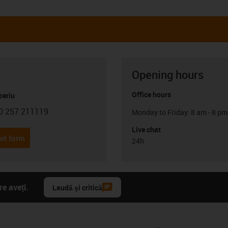
Opening hours
Office hours
oeriu
0 257 211119
Monday to Friday: 8 am - 8 pm
con-phone
Live chat
it form
24h
e aveți.
Laudă și critică