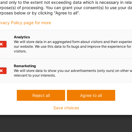
and only to the extent not exceeding data which is necessary in relat
urpose(s) of processing. You can grant your consent(s) to use your da
rposes below or by clicking "Agree to all".
rivacy Policy page for more
Analytics
We will store data in an aggregated form about visitors and their experi
our website. We use this data to fix bugs and improve the experience for 
visitors.
Remarketing
We will store data to show you our advertisements (only ours) on other 
relevant to your interests.
Reject all
Agree to all
Save choices