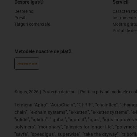
Despre igus®
Servicii
Despre noi
Caracteristi
Presă
Instrumente 
Târguri comerciale
Mostre gratu
Portal de de
Metodele noastre de plată
Cumpărați în cont
©
igus, 2026
Protecția datelor
Politica privind modulele coo
Termenii "Apiro", "AutoChain", "CFRIP", "chainflex", "chainge"
chain", "e-chain systems", "e-ketten", "e-kettensysteme", "e-
"iglide", "iglidur", "igubal", "igumid", "igus", "igus improve
polymers", "motionary", "plastics for longer life", "polymore
"savfe", "speedigus", superwise", "take the dryway", "tribofil