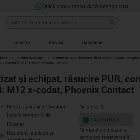
Quick consultation via WhatsApp chat
Industrii
Servicii
Companie
igus-icon-arrow-right
igus-icon-arrow-right
bluri
Cabluri sertizate
Cabluri de rețea, Ethernet, fibră optică și pentru magis
t, conector B: M12 x-codat, Phoenix Contact
izat și echipat, răsucire PUR, co
B: M12 x-codat, Phoenix Contact
igus-icon-copy-
Pentru aplicații de torsiune
Nr. piesă
Înveliș exterior PUR
igus-icon-lieferzeit
CAT9641009
Ecranat
Numărul de miezuri și
Rezistent la uleiuri și
secțiunea transversală