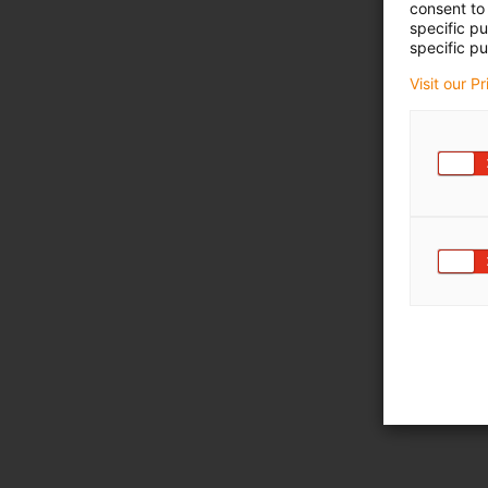
consent to 
specific p
specific pu
Visit our P