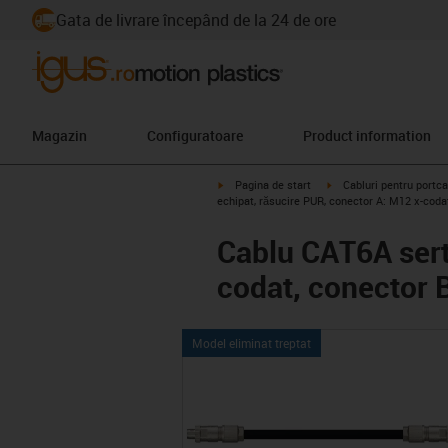
Gata de livrare începând de la 24 de ore
Magazin
Configuratoare
Product information
igus-icon-arrow-right
igus-icon-arrow-right
Pagina de start
Cabluri pentru portca
echipat, răsucire PUR, conector A: M12 x-coda
Cablu CAT6A sert
codat, conector 
Model eliminat treptat