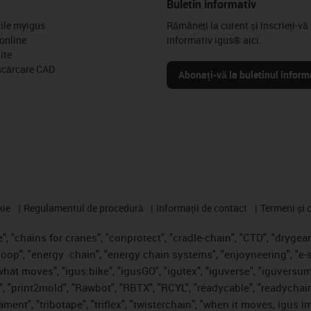
Buletin informativ
cile myigus
Rămâneți la curent și înscrieți-vă 
online
informativ igus® aici.
ite
scărcare CAD
Abonați-vă la buletinul inform
kie
Regulamentul de procedură
Informații de contact
Termeni și c
, "chains for cranes", "conprotect", "cradle-chain", "CTD", "drygear",
loop", "energy
chain", "energy chain systems", "enjoyneering", "e-skin"
s what moves", "igus:bike", "igusGO", "igutex", "iguverse", "iguversum
", "print2mold", "Rawbot", "RBTX", "RCYL", "readycable", "readychain
ament", "tribotape", "triflex", "twisterchain", "when it moves, igus 