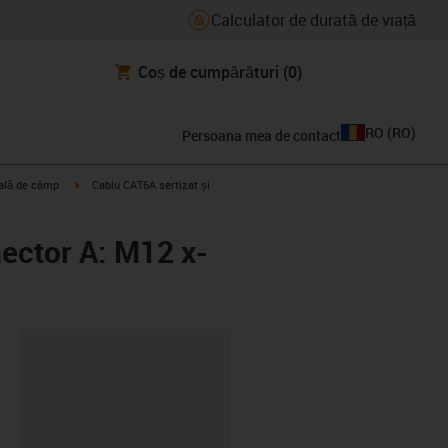
Calculator de durată de viață
Coș de cumpărături
(0)
RO
(
RO
)
Persoana mea de contact
igus-icon-arrow-right
trală de câmp
Cablu CAT6A sertizat și
nector A: M12 x-
clipboard