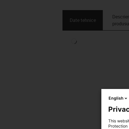
Descrie
Date tehnice
produsu
English
Privac
This websi
Protection