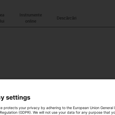
rea
Instrumente
Descărcări
lui
online
y settings
te protects your privacy by adhering to the European Union General
 Regulation (GDPR). We will not use your data for any purpose that y