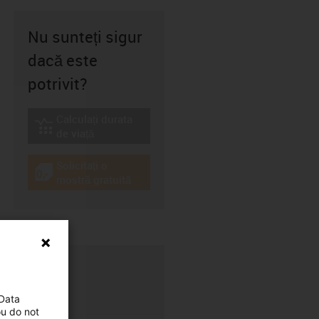
Nu sunteți sigur
dacă este
potrivit?
Calculați durata
igus-icon-lebensdauerrechner
de viață
Solicitați o
igus-icon-gratismuster
mostră gratuită
 Data
ou do not