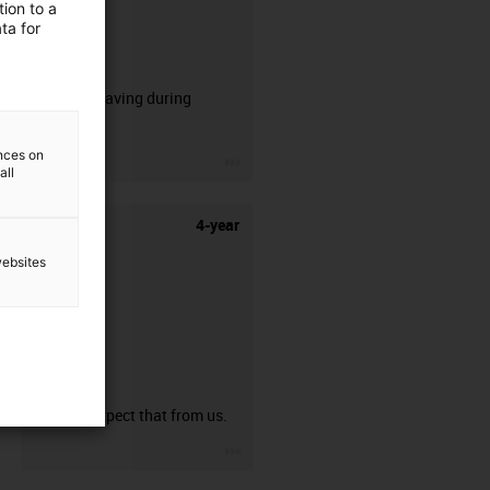
ion to a
ta for
CFRIP®
50% time saving during
stripping.
ences on
igus-icon-3arrow
all
4-year
websites
guarantee
You can expect that from us.
igus-icon-3arrow