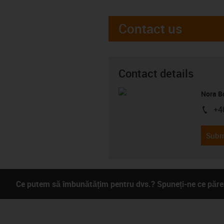
Contact us
Contact details
Nora B
+4
igus-i
Subm
Ce putem să îmbunătățim pentru dvs.? Spuneți-ne ce părer