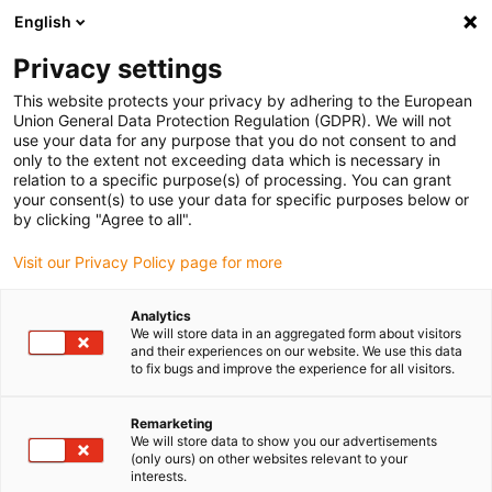
English
(0)
Privacy settings
igus-icon-arrow-right
igus-icon-arrow-right
igus-icon-arrow-right
igus-ico
Pagina de start
Cabluri pentru portcabluri
Cabluri sertizate
This website protects your privacy by adhering to the European
igus-icon-arrow
Cabluri de rețea, Ethernet, fibră optică și pentru magistrală de câmp
Ethernet
Union General Data Protection Regulation (GDPR). We will not
igus-icon-arrow-right
Cabluri CAT5e sertizat și echipat, torsiune PUR, conector A: cuplaj
use your data for any purpose that you do not consent to and
Intercontec 615, conector B: Hirose RJ45
only to the extent not exceeding data which is necessary in
relation to a specific purpose(s) of processing. You can grant
Cabluri CAT5e sertizat și
your consent(s) to use your data for specific purposes below or
by clicking "Agree to all".
echipat, torsiune PUR,
Visit our Privacy Policy page for more
conector A: cuplaj Intercontec
615, conector B: Hirose RJ45
Analytics
We will store data in an aggregated form about visitors
and their experiences on our website. We use this data
to fix bugs and improve the experience for all visitors.
Model eliminat treptat
Remarketing
We will store data to show you our advertisements
(only ours) on other websites relevant to your
interests.