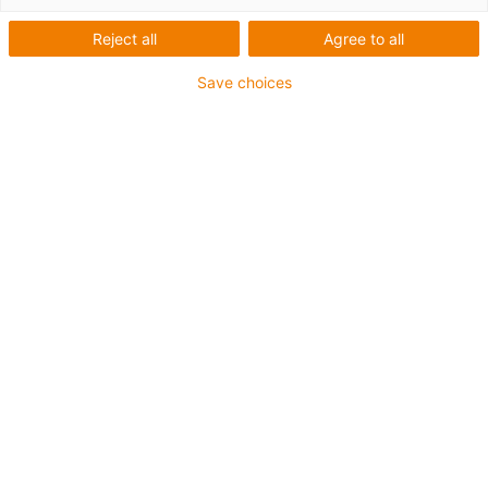
Reject all
Agree to all
Save choices
igus-icon-lup
Pentru aplicații de torsiune
Înveliș exterior PUR
Ecranat
Rezistent la uleiuri și agenți de răcire
Proprietăți ignifuge
Rezistent la crestături
Rezistență la hidroliză și microbi
Garanție de până la 4 ani
igus-icon-copy-clipboard
Nr. piesă