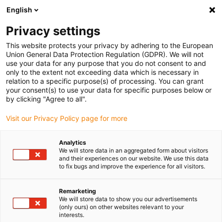
English
(0)
Privacy settings
igus-icon-arrow-right
igus-icon-arrow-right
igus-icon-arrow-right
igus-ico
Pagina de start
Cabluri pentru portcabluri
Cabluri sertizate
This website protects your privacy by adhering to the European
igus-icon-arrow
Cabluri de rețea, Ethernet, fibră optică și pentru magistrală de câmp
Cabluri
Union General Data Protection Regulation (GDPR). We will not
CAT5e sertizate și echipate, torsiune PUR, conector A: Phoenix Contact RJ45,
use your data for any purpose that you do not consent to and
conector B: Phoenix Contact RJ45, cablare dreaptă
only to the extent not exceeding data which is necessary in
relation to a specific purpose(s) of processing. You can grant
Cabluri CAT5e sertizate și
your consent(s) to use your data for specific purposes below or
by clicking "Agree to all".
echipate, torsiune PUR,
Visit our Privacy Policy page for more
conector A: Phoenix Contact
RJ45, conector B: Phoenix
Analytics
We will store data in an aggregated form about visitors
Contact RJ45, cablare dreaptă
and their experiences on our website. We use this data
to fix bugs and improve the experience for all visitors.
Model eliminat treptat
Remarketing
We will store data to show you our advertisements
(only ours) on other websites relevant to your
interests.