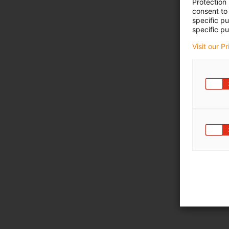
Protection
consent to 
specific p
specific pu
Visit our P