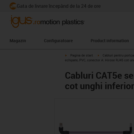
Gata de livrare începând de la 24 de ore
Magazin
Configuratoare
Product information
igus-icon-arrow-right
igus-icon-arrow-right
Pagina de start
Cabluri pentru portca
echipate, PVC, conector A: Hirose RJ45 cot ungh
Cabluri CAT5e se
cot unghi inferio