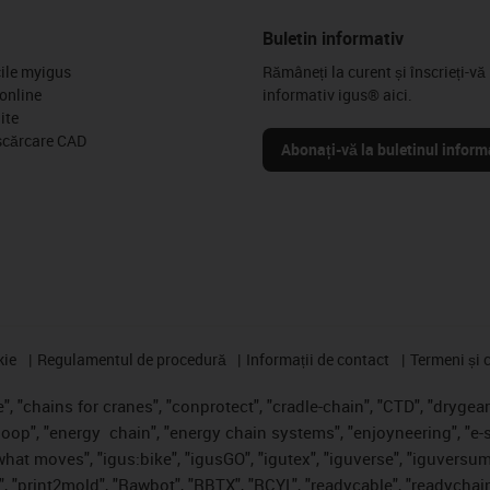
Buletin informativ
cile myigus
Rămâneți la curent și înscrieți-vă 
online
informativ igus® aici.
ite
scărcare CAD
Abonați-vă la buletinul inform
kie
Regulamentul de procedură
Informații de contact
Termeni și c
, "chains for cranes", "conprotect", "cradle-chain", "CTD", "drygear",
loop", "energy
chain", "energy chain systems", "enjoyneering", "e-skin"
s what moves", "igus:bike", "igusGO", "igutex", "iguverse", "iguversum
", "print2mold", "Rawbot", "RBTX", "RCYL", "readycable", "readychain