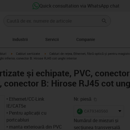
Quick consultation via WhatsApp chat
Industrii
Servicii
Companie
igus-icon-arrow-right
igus-icon-arrow-right
bluri
Cabluri sertizate
Cabluri de rețea, Ethernet, fibră optică și pentru magis
i inferior, conector B: Hirose RJ45 cot unghi interior
rtizate și echipate, PVC, conecto
r, conector B: Hirose RJ45 cot ung
igus-icon-copy-
• Ethernet/CC-Link
Nr. piesă
IE/CAT5e
igus-icon-lieferzeit
CAT9340560
• Pentru aplicații cu
portcabluri
Numărul de miezuri și
• manta exterioară din PVC
secțiunea transversală