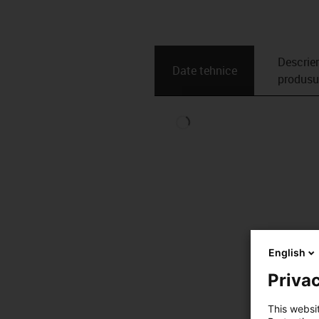
Descrie
Date tehnice
produsu
English
Privac
This websi