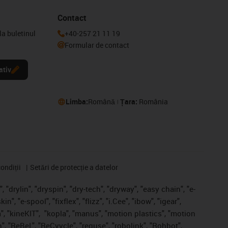
Contact
la buletinul
+40-257 21 11 19
Formular de contact
ativ
Limba:
Română
Țara:
România
ondiții
Setări de protecție a datelor
 "drylin", "dryspin", "dry-tech", "dryway", "easy chain", "e-
, "e-spool", "fixflex", "flizz", "i.Cee", "ibow", "igear",
", "kineKIT",
"kopla", "manus", "motion plastics", "motion
", "ReBeL", "ReCyycle", "reguse", "robolink", "Rohbot",