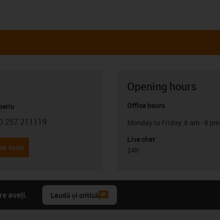
Opening hours
Office hours
oeriu
0 257 211119
Monday to Friday: 8 am - 8 pm
con-phone
Live chat
it form
24h
e aveți.
Laudă și critică