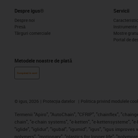
Despre igus®
Servicii
Despre noi
Caracteristi
Presă
Instrumente 
Târguri comerciale
Mostre gratu
Portal de de
Metodele noastre de plată
Cumpărați în cont
©
igus, 2026
Protecția datelor
Politica privind modulele coo
Termenii "Apiro", "AutoChain", "CFRIP", "chainflex", "chainge"
chain", "e-chain systems", "e-ketten", "e-kettensysteme", "e-
"iglide", "iglidur", "igubal", "igumid", "igus", "igus improve
polymers", "motionary", "plastics for longer life", "polymore