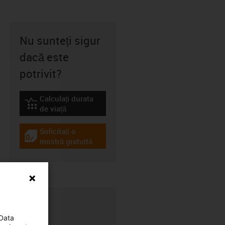
Nu sunteți sigur
dacă este
potrivit?
Calculați durata
igus-icon-lebensdauerrechner
de viață
Solicitați o
igus-icon-gratismuster
mostră gratuită
 Data