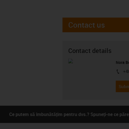
Contact us
Contact details
Nora B
+4
igus-i
Subm
Ce putem să îmbunătățim pentru dvs.? Spuneți-ne ce părer