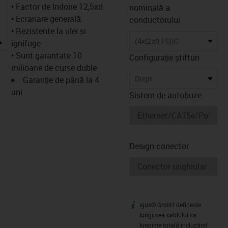
• Factor de îndoire 12,5xd
nominală a
• Ecranare generală
conductorului
• Rezistente la ulei și
igus-icon-lupe
(4x(2x0,15))C
ignifuge
• Sunt garantate 10
Configurație știfturi
milioane de curse duble
Drept
Garanție de până la 4
ani
Sistem de autobuze
Design conector
igus® GmbH definește
igus-icon-info
lungimea cablului ca
lungime totală incluzând