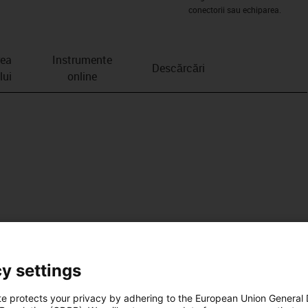
conectorii sau echiparea.
rea
Instrumente
Descărcări
lui
online
y settings
te protects your privacy by adhering to the European Union General