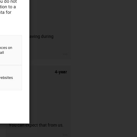
ou do not
ion to a
ta for
CFRIP®
50% time saving during
stripping.
ences on
all
igus-icon-3arrow
4-year
websites
guarantee
You can expect that from us.
igus-icon-3arrow