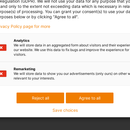
 Regulation (GDPR). We will not use your data for any purpose that y
and only to the extent not exceeding data which is necessary in relat
urpose(s) of processing. You can grant your consent(s) to use your da
rposes below or by clicking "Agree to all".
rivacy Policy page for more
Analytics
We will store data in an aggregated form about visitors and their experi
our website. We use this data to fix bugs and improve the experience for 
visitors.
Remarketing
We will store data to show you our advertisements (only ours) on other 
relevant to your interests.
Reject all
Agree to all
Save choices