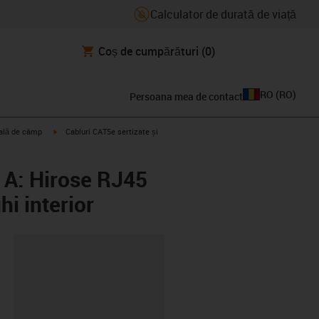
Calculator de durată de viață
Coș de cumpărături
(0)
RO
(
RO
)
Persoana mea de contact
igus-icon-arrow-right
trală de câmp
Cabluri CAT5e sertizate și
r A: Hirose RJ45
hi interior
clipboard