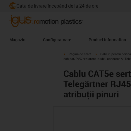
Gata de livrare începând de la 24 de ore
Magazin
Configuratoare
Product information
igus-icon-arrow-right
igus-icon-arrow-right
Pagina de start
Cabluri pentru portca
echipat, PVC rezistent la ulei, conector A: Tel
Cablu CAT5e serti
Telegärtner RJ45
atribuții pinuri