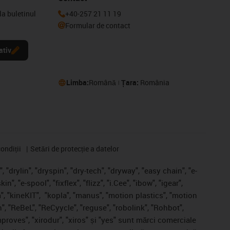
la buletinul
+40-257 21 11 19
Formular de contact
ativ
Limba:
Română
Țara:
România
ondiții
Setări de protecție a datelor
 "drylin", "dryspin", "dry-tech", "dryway", "easy chain", "e-
, "e-spool", "fixflex", "flizz", "i.Cee", "ibow", "igear",
", "kineKIT",
"kopla", "manus", "motion plastics", "motion
", "ReBeL", "ReCyycle", "reguse", "robolink", "Rohbot",
improves", "xirodur", "xiros" și "yes" sunt mărci comerciale