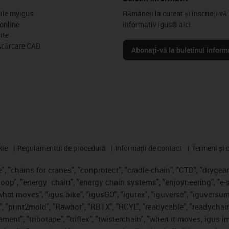
cile myigus
Rămâneți la curent și înscrieți-vă 
online
informativ igus® aici.
ite
scărcare CAD
Abonați-vă la buletinul inform
kie
Regulamentul de procedură
Informații de contact
Termeni și c
, "chains for cranes", "conprotect", "cradle-chain", "CTD", "drygear",
loop", "energy
chain", "energy chain systems", "enjoyneering", "e-skin"
s what moves", "igus:bike", "igusGO", "igutex", "iguverse", "iguversum
", "print2mold", "Rawbot", "RBTX", "RCYL", "readycable", "readychain
ament", "tribotape", "triflex", "twisterchain", "when it moves, igus 