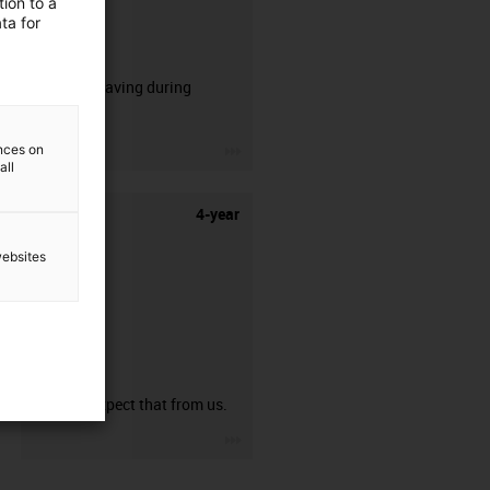
ion to a
ta for
CFRIP®
50% time saving during
stripping.
igus-icon-3arrow
ences on
all
4-year
websites
guarantee
You can expect that from us.
igus-icon-3arrow