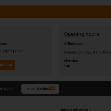
Opening hours
Office hours
oeriu
0 257 211119
Monday to Friday: 8 am - 8 pm
con-phone
Live chat
it form
24h
e aveți.
Laudă și critică
Buletin informativ