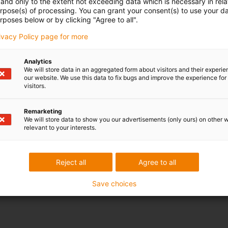
and only to the extent not exceeding data which is necessary in relat
urpose(s) of processing. You can grant your consent(s) to use your da
rposes below or by clicking "Agree to all".
rivacy Policy page for more
Analytics
We will store data in an aggregated form about visitors and their experi
our website. We use this data to fix bugs and improve the experience for 
visitors.
Remarketing
We will store data to show you our advertisements (only ours) on other 
relevant to your interests.
Reject all
Agree to all
Save choices