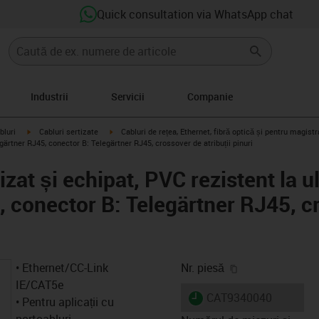
Quick consultation via WhatsApp chat
Industrii
Servicii
Companie
igus-icon-arrow-right
igus-icon-arrow-right
bluri
Cabluri sertizate
Cabluri de rețea, Ethernet, fibră optică și pentru magis
egärtner RJ45, conector B: Telegärtner RJ45, crossover de atribuții pinuri
zat și echipat, PVC rezistent la ul
, conector B: Telegärtner RJ45, c
igus-icon-copy-
• Ethernet/CC-Link
Nr. piesă
IE/CAT5e
igus-icon-lieferzeit
CAT9340040
• Pentru aplicații cu
portcabluri