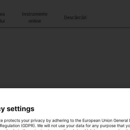
rea
Instrumente
Descărcări
lui
online
y settings
te protects your privacy by adhering to the European Union General
 Regulation (GDPR). We will not use your data for any purpose that y