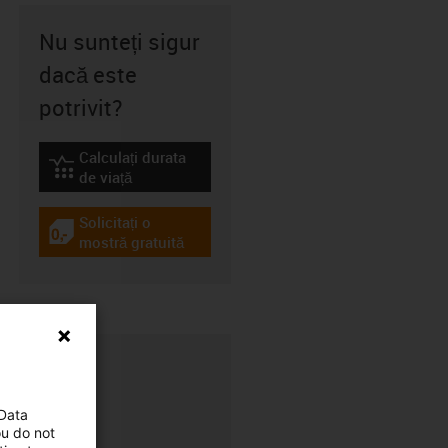
Nu sunteți sigur
dacă este
potrivit?
Calculați durata
igus-icon-lebensdauerrechner
de viață
Solicitați o
igus-icon-gratismuster
mostră gratuită
 Data
ou do not