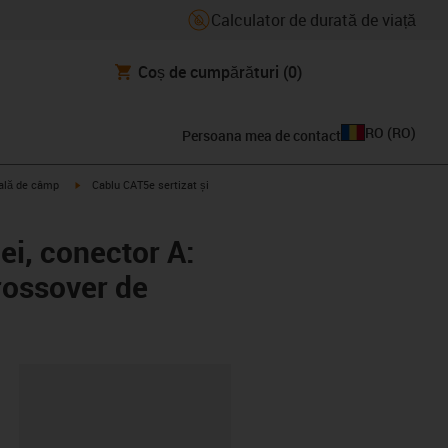
Calculator de durată de viață
Coș de cumpărături
(0)
RO
(
RO
)
Persoana mea de contact
igus-icon-arrow-right
trală de câmp
Cablu CAT5e sertizat și
ei, conector A:
rossover de
clipboard