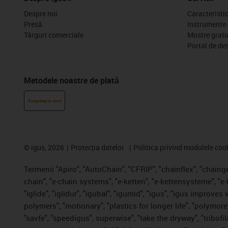
Despre noi
Caracteristi
Presă
Instrumente 
Târguri comerciale
Mostre gratu
Portal de de
Metodele noastre de plată
Cumpărați în cont
©
igus, 2026
Protecția datelor
Politica privind modulele coo
Termenii "Apiro", "AutoChain", "CFRIP", "chainflex", "chainge"
chain", "e-chain systems", "e-ketten", "e-kettensysteme", "e-
"iglide", "iglidur", "igubal", "igumid", "igus", "igus improve
polymers", "motionary", "plastics for longer life", "polymore
"savfe", "speedigus", superwise", "take the dryway", "tribofil