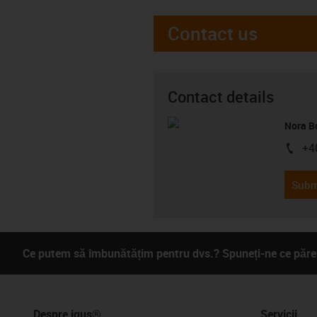
Contact us
Contact details
Nora B
+4
igus-i
Subm
Ce putem să îmbunătățim pentru dvs.? Spuneți-ne ce părer
Despre igus®
Servicii