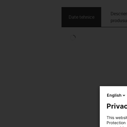
Descrie
Date tehnice
produsu
English
Privac
This websi
Protection