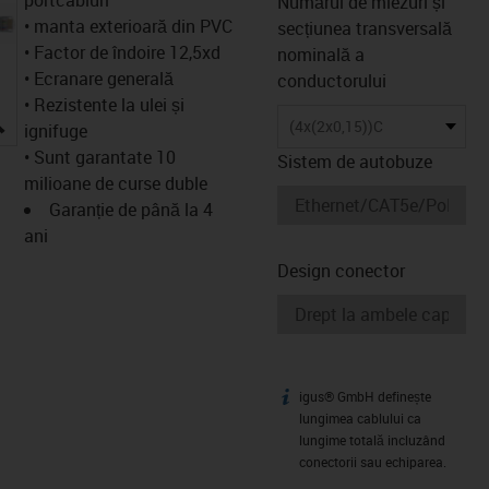
Numărul de miezuri și
• manta exterioară din PVC
secțiunea transversală
• Factor de îndoire 12,5xd
nominală a
• Ecranare generală
conductorului
• Rezistente la ulei și
igus-icon-lupe
(4x(2x0,15))C
ignifuge
• Sunt garantate 10
Sistem de autobuze
milioane de curse duble
Garanție de până la 4
ani
Design conector
igus® GmbH definește
igus-icon-info
lungimea cablului ca
lungime totală incluzând
conectorii sau echiparea.