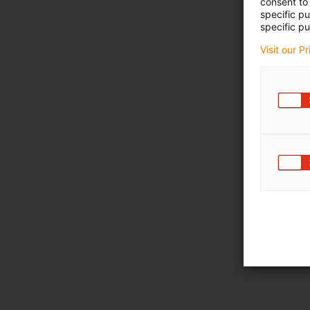
consent to 
specific p
specific pu
Visit our P