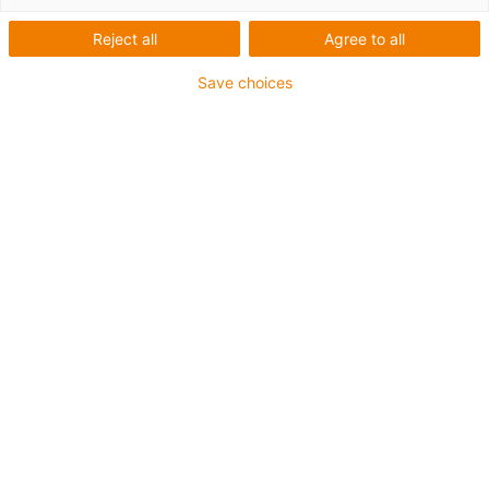
Reject all
Agree to all
Save choices
igus-icon-lup
• Ethernet/CC-Link IE/CAT5e
• Pentru aplicații cu portcabluri
• manta exterioară PUR
• Factor de îndoire 12,5xd
• Ecranare generală
• Rezistent la crestături
• Rezistente la ulei și ignifuge
• Rezistent la lichide de răcire
• Fără PVC și halogeni
• Sunt garantate 10 milioane de curse duble
Garanție de până la 4 ani
igus-icon-copy-clipboard
Nr. piesă