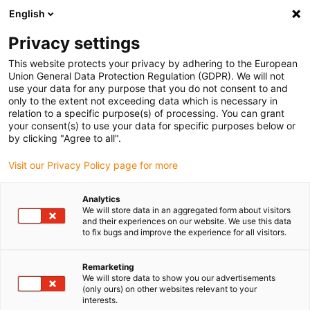
English
(0)
Privacy settings
igus-icon-arrow-right
igus-icon-arrow-right
igus-icon-arrow-right
igus-ico
Pagina de start
Cabluri pentru portcabluri
Cabluri sertizate
This website protects your privacy by adhering to the European
igus-icon-arrow
Cabluri de rețea, Ethernet, fibră optică și pentru magistrală de câmp
Cabluri
Union General Data Protection Regulation (GDPR). We will not
CAT5e sertizat și echipat, PUR, conector A: Hirose RJ45, conector B: conector
use your data for any purpose that you do not consent to and
Intercontec 615
only to the extent not exceeding data which is necessary in
relation to a specific purpose(s) of processing. You can grant
Cabluri CAT5e sertizat și
your consent(s) to use your data for specific purposes below or
by clicking "Agree to all".
echipat, PUR, conector A:
Visit our Privacy Policy page for more
Hirose RJ45, conector B:
conector Intercontec 615
Analytics
We will store data in an aggregated form about visitors
and their experiences on our website. We use this data
to fix bugs and improve the experience for all visitors.
Remarketing
We will store data to show you our advertisements
(only ours) on other websites relevant to your
interests.