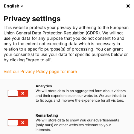
English
(0)
Privacy settings
igus-icon-arrow-right
igus-icon-arrow-right
igus-icon-arrow-right
igus-ico
Pagina de start
Cabluri pentru portcabluri
Cabluri sertizate
This website protects your privacy by adhering to the European
igus-icon-arrow
Cabluri de rețea, Ethernet, fibră optică și pentru magistrală de câmp
Cabluri
Union General Data Protection Regulation (GDPR). We will not
CAT6 sertizate și echipate, TPE, conector A: Hirose RJ45, conector B: Hirose RJ45
use your data for any purpose that you do not consent to and
only to the extent not exceeding data which is necessary in
Cabluri CAT6 sertizate și
relation to a specific purpose(s) of processing. You can grant
your consent(s) to use your data for specific purposes below or
echipate, TPE, conector A:
by clicking "Agree to all".
Hirose RJ45, conector B:
Visit our Privacy Policy page for more
Hirose RJ45
Analytics
We will store data in an aggregated form about visitors
and their experiences on our website. We use this data
to fix bugs and improve the experience for all visitors.
Remarketing
We will store data to show you our advertisements
(only ours) on other websites relevant to your
interests.