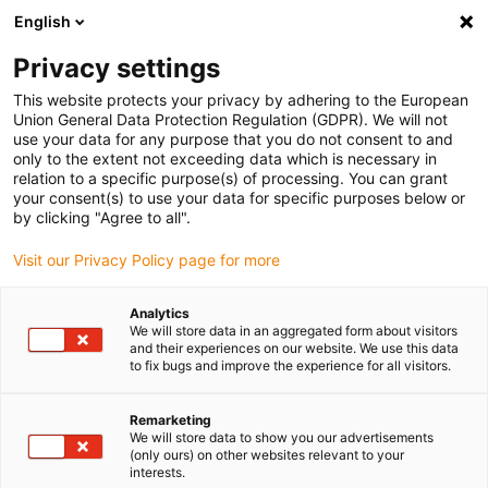
English
(0)
Privacy settings
igus-icon-arrow-right
igus-icon-arrow-right
igus-icon-arrow-right
igus-ico
Pagina de start
Cabluri pentru portcabluri
Cabluri sertizate
This website protects your privacy by adhering to the European
igus-icon-arrow
Cabluri de rețea, Ethernet, fibră optică și pentru magistrală de câmp
Cabluri
Union General Data Protection Regulation (GDPR). We will not
CAT5e sertizate și echipate, TPE, conector A: Hirose RJ45 curbă unghi L superioră,
use your data for any purpose that you do not consent to and
conector B: Hirose RJ45 drept
only to the extent not exceeding data which is necessary in
relation to a specific purpose(s) of processing. You can grant
Cabluri CAT5e sertizate și
your consent(s) to use your data for specific purposes below or
by clicking "Agree to all".
echipate, TPE, conector A:
Visit our Privacy Policy page for more
Hirose RJ45 curbă unghi L
superioră, conector B: Hirose
Analytics
We will store data in an aggregated form about visitors
RJ45 drept
and their experiences on our website. We use this data
to fix bugs and improve the experience for all visitors.
Remarketing
We will store data to show you our advertisements
(only ours) on other websites relevant to your
interests.