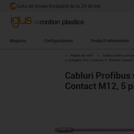
Gata de livrare începând de la 24 de ore
Magazin
Configuratoare
Product information
igus-icon-arrow-right
igus-icon-arrow-right
Pagina de start
Cabluri pentru portca
și echipate, PVC, conector A: Phoenix Contact M
Cabluri Profibus 
Contact M12, 5 pi