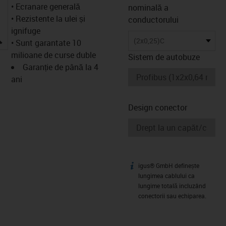
• Ecranare generală
nominală a
• Rezistente la ulei și
conductorului
ignifuge
igus-icon-lupe
(2x0,25)C
• Sunt garantate 10
milioane de curse duble
Sistem de autobuze
Garanție de până la 4
ani
Design conector
igus® GmbH definește
igus-icon-info
lungimea cablului ca
lungime totală incluzând
conectorii sau echiparea.