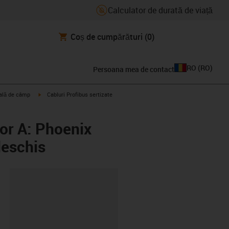
Calculator de durată de viață
Coș de cumpărături
(0)
RO
(
RO
)
Persoana mea de contact
igus-icon-arrow-right
trală de câmp
Cabluri Profibus sertizate
tor A: Phoenix
deschis
clipboard