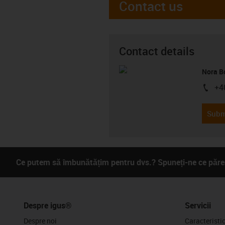
Contact us
Contact details
Nora B
+4
igus-i
Subm
Ce putem să îmbunătățim pentru dvs.? Spuneți-ne ce părer
Despre igus®
Servicii
Despre noi
Caracteristi