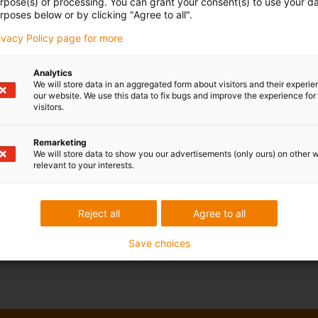
urpose(s) of processing. You can grant your consent(s) to use your da
rposes below or by clicking "Agree to all".
rivacy Policy page for more
Analytics
We will store data in an aggregated form about visitors and their experi
our website. We use this data to fix bugs and improve the experience for 
visitors.
Remarketing
We will store data to show you our advertisements (only ours) on other 
relevant to your interests.
Reject all
Agree to all
Save choices