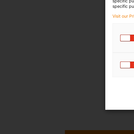
specific p
specific pu
Visit our P