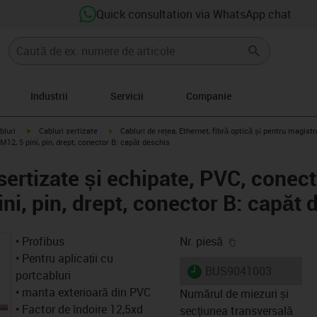
Quick consultation via WhatsApp chat
Industrii
Servicii
Companie
igus-icon-arrow-right
igus-icon-arrow-right
bluri
Cabluri sertizate
Cabluri de rețea, Ethernet, fibră optică și pentru magis
12, 5 pini, pin, drept, conector B: capăt deschis
sertizate și echipate, PVC, conec
ni, pin, drept, conector B: capăt 
igus-icon-copy-
• Profibus
Nr. piesă
• Pentru aplicații cu
igus-icon-lieferzeit
BUS9041003
portcabluri
• manta exterioară din PVC
Numărul de miezuri și
• Factor de îndoire 12,5xd
secțiunea transversală