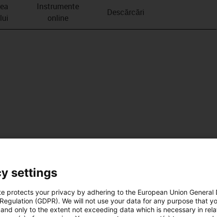
rea
Instrumente
Descărcări
lui
online
y settings
te protects your privacy by adhering to the European Union General
 Regulation (GDPR). We will not use your data for any purpose that y
and only to the extent not exceeding data which is necessary in relat