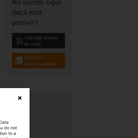
Nu sunteți sigur
dacă este
potrivit?
Calculați durata
igus-icon-lebensdauerrechner
de viață
Solicitați o
igus-icon-gratismuster
mostră gratuită
 Data
ou do not
ion to a