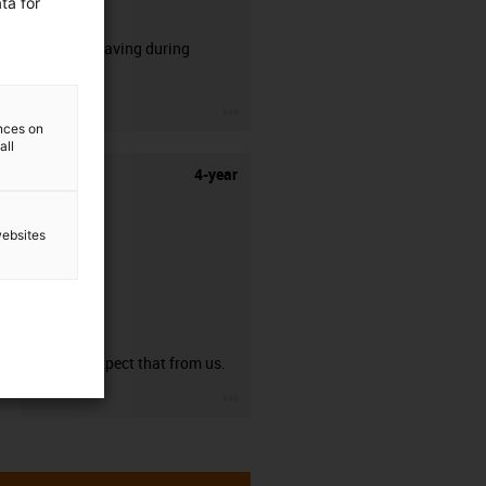
ta for
CFRIP®
50% time saving during
stripping.
igus-icon-3arrow
ences on
all
4-year
websites
guarantee
You can expect that from us.
igus-icon-3arrow