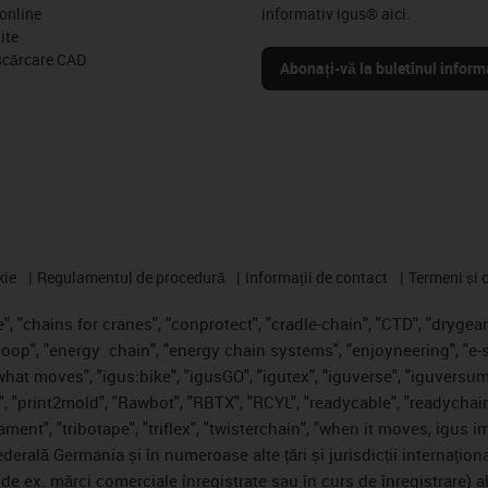
online
informativ igus® aici.
ite
scărcare CAD
Abonați-vă la buletinul inform
kie
Regulamentul de procedură
Informații de contact
Termeni și c
, "chains for cranes", "conprotect", "cradle-chain", "CTD", "drygear",
loop", "energy
chain", "energy chain systems", "enjoyneering", "e-skin"
s what moves", "igus:bike", "igusGO", "igutex", "iguverse", "iguversum
", "print2mold", "Rawbot", "RBTX", "RCYL", "readycable", "readychain
ament", "tribotape", "triflex", "twisterchain", "when it moves, igus 
erală Germania și în numeroase alte țări și jurisdicții internațion
 (de ex. mărci comerciale înregistrate sau în curs de înregistrare)