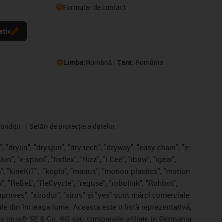
Formular de contact
ativ
Limba:
Română
Țara:
România
ondiții
Setări de protecție a datelor
 "drylin", "dryspin", "dry-tech", "dryway", "easy chain", "e-
, "e-spool", "fixflex", "flizz", "i.Cee", "ibow", "igear",
", "kineKIT",
"kopla", "manus", "motion plastics", "motion
", "ReBeL", "ReCyycle", "reguse", "robolink", "Rohbot",
improves", "xirodur", "xiros" și "yes" sunt mărci comerciale
ale din întreaga lume. Aceasta este o listă reprezentativă,
 ale igus® SE & Co. KG sau companiile afiliate în Germania,