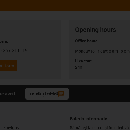
Opening hours
Office hours
oeriu
0 257 211119
Monday to Friday: 8 am - 8 pm
con-phone
Live chat
it form
24h
e aveți.
Laudă și critică
Buletin informativ
cile myigus
Rămâneți la curent și înscrieți-vă 