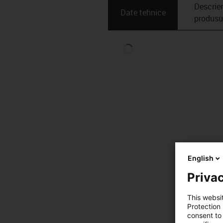
Descrie
Date tehnice
produsu
English
Privac
This websi
Protection
consent to 