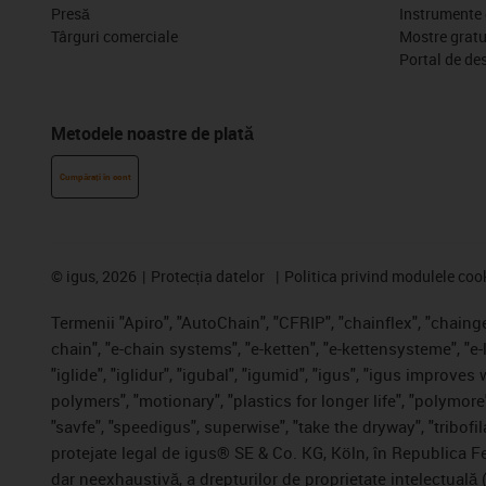
Presă
Instrumente 
Târguri comerciale
Mostre gratu
Portal de de
Metodele noastre de plată
Cumpărați în cont
©
igus, 2026
Protecția datelor
Politica privind modulele coo
Termenii "Apiro", "AutoChain", "CFRIP", "chainflex", "chainge"
chain", "e-chain systems", "e-ketten", "e-kettensysteme", "e-
"iglide", "iglidur", "igubal", "igumid", "igus", "igus improve
polymers", "motionary", "plastics for longer life", "polymore
"savfe", "speedigus", superwise", "take the dryway", "tribofil
protejate legal de igus® SE & Co. KG, Köln, în Republica Fed
dar neexhaustivă, a drepturilor de proprietate intelectuală