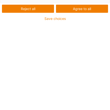
Reject all
Agree to all
Save choices
igus-icon-lup
• Profinet
• Structură cvadruplă
• Pentru aplicații cu portcabluri
• manta exterioară PUR
• Culoarea mantalei exterioare galben-verde
• Factor de îndoire 12,5xd
• Ecranare generală
• Rezistent la crestături
• Rezistente la ulei și ignifuge
• Rezistent la lichide de răcire
• Fără PVC și halogeni
• Sunt garantate 10 milioane de curse duble