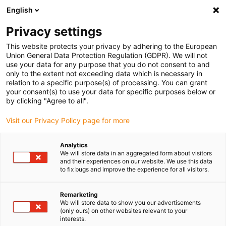
English
(0)
Privacy settings
igus-icon-arrow-right
igus-icon-arrow-right
igus-icon-arrow-right
igus-ico
Pagina de start
Cabluri pentru portcabluri
Cabluri sertizate
This website protects your privacy by adhering to the European
igus-icon-arrow
Cabluri de rețea, Ethernet, fibră optică și pentru magistrală de câmp
Cabluri
Union General Data Protection Regulation (GDPR). We will not
industriale Profinet, PUR, conector A: M12 pini d codați drepți, conector B: capăt de
use your data for any purpose that you do not consent to and
cablu deschis, 12,5 x d
only to the extent not exceeding data which is necessary in
relation to a specific purpose(s) of processing. You can grant
Cabluri industriale Profinet,
your consent(s) to use your data for specific purposes below or
by clicking "Agree to all".
PUR, conector A: M12 pini d
Visit our Privacy Policy page for more
codați drepți, conector B:
capăt de cablu deschis, 12,5 x
Analytics
We will store data in an aggregated form about visitors
d
and their experiences on our website. We use this data
to fix bugs and improve the experience for all visitors.
Remarketing
We will store data to show you our advertisements
(only ours) on other websites relevant to your
interests.