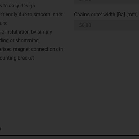
s to easy design
-friendly due to smooth inner
Chain's outer width [Ba] [mm]
urs
le installation by simply
ding or shortening
rised magnet connections in
ounting bracket
ii