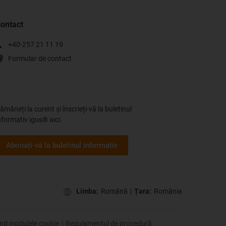
ontact
+40-257 21 11 19
Formular de contact
ămâneți la curent și înscrieți-vă la buletinul
nformativ igus® aici.
Abonați-vă la buletinul informativ
Limba:
Română
|
Țara:
România
vind modulele cookie
|
Regulamentul de procedură