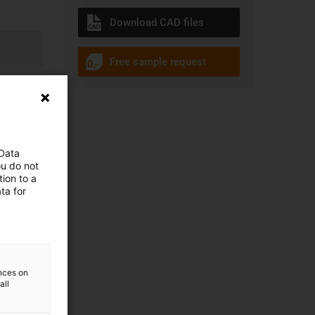
Download CAD files
Free sample request
 Data
ou do not
ion to a
ta for
ences on
all