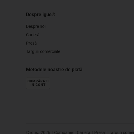
Despre igus®
Despre noi
Carieră
Presă
Târguri comerciale
Metodele noastre de plată
CUMPĂRAȚI
ÎN CONT
© igus,
2026
|
Companie
|
Carieră
|
Presă
|
Târguri comer