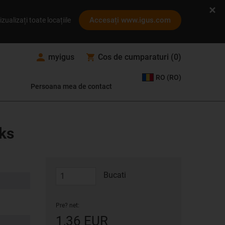
Accesați www.igus.com
izualizați toate locațiile
myigus
Cos de cumparaturi
(
0
)
RO (RO)
Persoana mea de contact
sks
Bucati
Pre? net:
1,36 EUR