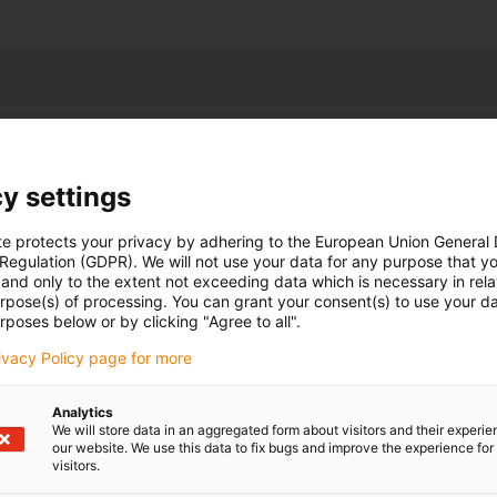
33
32 mm
y settings
37,00 mm
te protects your privacy by adhering to the European Union General
 Regulation (GDPR). We will not use your data for any purpose that y
50,00 mm
and only to the extent not exceeding data which is necessary in relat
urpose(s) of processing. You can grant your consent(s) to use your da
32,00 mm
rposes below or by clicking "Agree to all".
28,0 mm
rivacy Policy page for more
igumid NB - VDE 0304 IIC UL94-V2
Analytics
We will store data in an aggregated form about visitors and their experi
our website. We use this data to fix bugs and improve the experience for 
visitors.