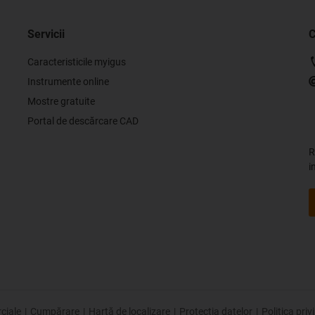
Servicii
C
Caracteristicile myigus
Instrumente online
Mostre gratuite
Portal de descărcare CAD
R
i
ciale
|
Cumpărare
|
Hartă de localizare
|
Protecția datelor
|
Politica pri