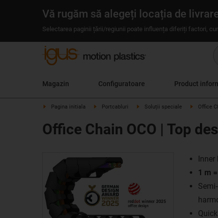
Vă rugăm să alegeți locația de livrar
Selectarea paginii țării/regiunii poate influența diferiți factori, c
Magazin
Configuratoare
Product infor
Pagina initiala
Portcabluri
Soluții speciale
Office 
Office Chain OCO | Top de
Inner
1 m =
Semi-
harmo
Quick