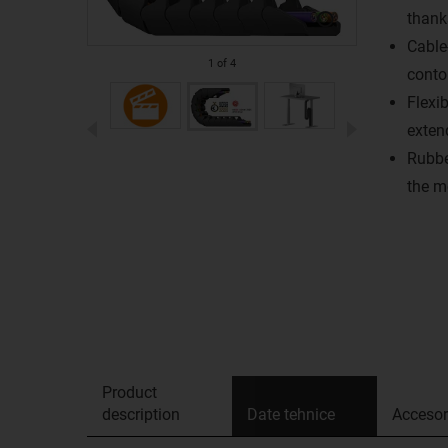
thank
Cable
1
of
4
conto
Flexib
exten
Rubbe
the m
Product
description
Date tehnice
Accesor