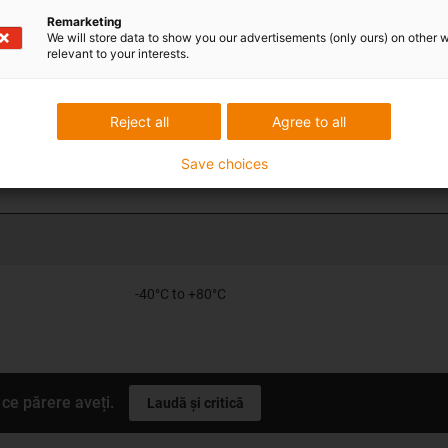
Remarketing
We will store data to show you our advertisements (only ours) on other 
easy to install
relevant to your interests.
black
Reject all
Agree to all
Da
Save choices
Nu
-40°C to +80°C
ce părere aveți.
Laudă și critică