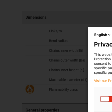
Dimensions
Links/m
English
Bend radius
Privac
Chain's inner width[Bi]
This websi
Protection
Chain's outer width [Ba]
consent to 
specific p
Chain's inner height [hi]
specific pu
Max. cable diameter (d1)
Visit our P
Flammability class
General properties