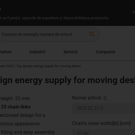
e
V
um ar fi prețul, opțiunile de expediere și disponibilitatea produselor.
search
mation
Industrii
Servicii
Companie
Chain OCO | Top design energy supply for moving desks
sign energy supply for moving de
Numar articol.
 height: 32 mm
 33 chain links
enclosed design for a
Chain's inner width[Bi] [mm]
nious appearance
 filling and easy assembly