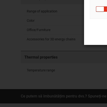
Range of application
Color
Office/Furniture
Accessories for 3D energy chains
Thermal properties
Temperature range
Ce putem să îmbunătățim pentru dvs.? Spuneți-ne 