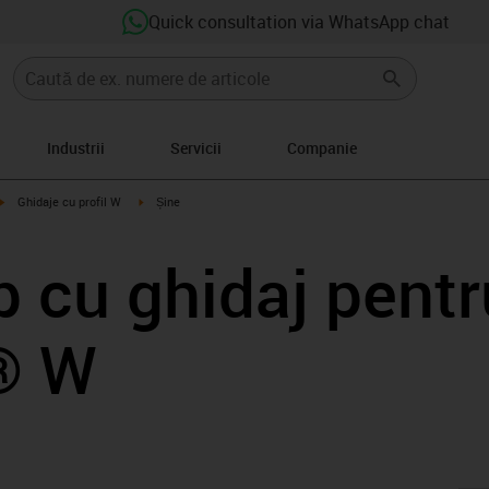
Quick consultation via WhatsApp chat
Industrii
Servicii
Companie
igus-icon-arrow-right
igus-icon-arrow-right
Ghidaje cu profil W
Șine
cu ghidaj pentru
n® W