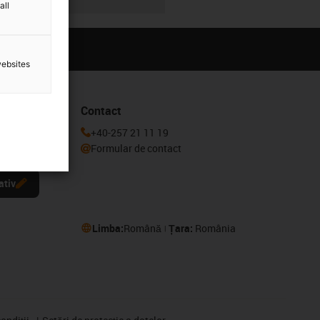
all
websites
Contact
la buletinul
+40-257 21 11 19
Formular de contact
ativ
Limba:
Română
Țara:
România