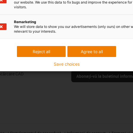
our website. We use this data to fix bugs and improve the experience for 
visitors.
e aveți.
Laudă și critică
Remarketing
We will store data to show you our advertisements (only ours) on other 
relevant to your interests.
Buletin informativ
Reject all
Agree to all
cile myigus
Rămâneți la curent și înscrieți-vă 
online
informativ igus® aici.
Save choices
ite
scărcare CAD
Abonați-vă la buletinul inform