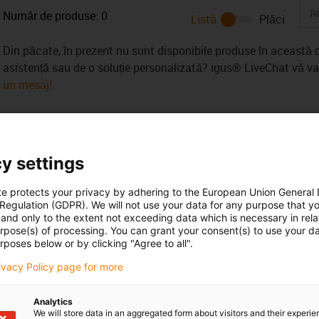
Număr de produse:
0
Listă
Plăci
Din păcate, în prezent nu sunt disponibile produse în această c
asistență sau de o soluție personalizată? igus® LiveChat vă v
un mesaj!
y settings
te protects your privacy by adhering to the European Union General
 Regulation (GDPR). We will not use your data for any purpose that y
Opening hours
and only to the extent not exceeding data which is necessary in relat
urpose(s) of processing. You can grant your consent(s) to use your da
Office hours
oeriu
rposes below or by clicking "Agree to all".
0 257 211119
Monday to Friday: 8 am - 8 pm
con-phone
rivacy Policy page for more
Live chat
it form
24h
Analytics
We will store data in an aggregated form about visitors and their experi