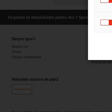
Ce putem să îmbunătățim pentru dvs.? Spuneți-ne ce părer
Despre igus®
Servicii
Despre noi
Caracteristi
Presă
Instrumente 
Târguri comerciale
Mostre gratu
Portal de de
Metodele noastre de plată
Cumpărați în cont