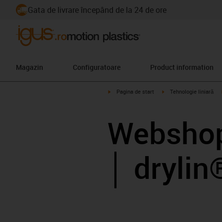
Gata de livrare începând de la 24 de ore
Magazin
Configuratoare
Product information
igus-icon-arrow-right
igus-icon-arrow-right
Pagina de start
Tehnologie liniară
Webshop 
│ dryli