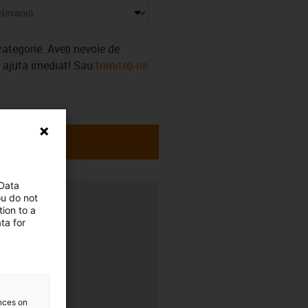
ategorie. Aveți nevoie de
a ajuta imediat! Sau
trimiteți-ne
 Data
ou do not
ion to a
ta for
ences on