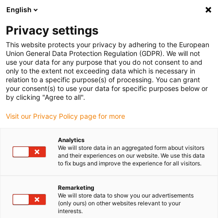
English
(0)
Privacy settings
igus-icon-arrow-right
igus-icon-arrow-right
igus-icon-arrow-right
Pagina de start
Conectori plug-in
TE Connectivity (Intercontec)
This website protects your privacy by adhering to the European
igus-icon-arrow-right
Seria M17/617/917
Union General Data Protection Regulation (GDPR). We will not
use your data for any purpose that you do not consent to and
only to the extent not exceeding data which is necessary in
relation to a specific purpose(s) of processing. You can grant
Seria Intercontec M17 / 617
your consent(s) to use your data for specific purposes below or
by clicking "Agree to all".
Visit our Privacy Policy page for more
Analytics
We will store data in an aggregated form about visitors
and their experiences on our website. We use this data
to fix bugs and improve the experience for all visitors.
Remarketing
Listă
Plăci
We will store data to show you our advertisements
(only ours) on other websites relevant to your
interests.