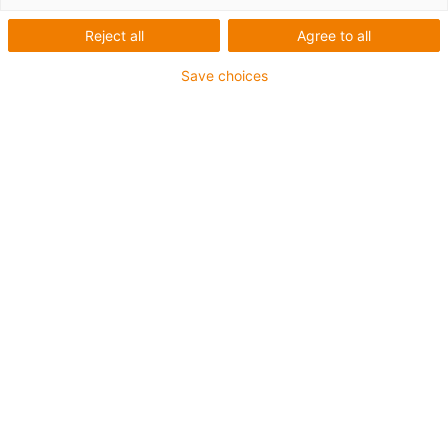
Număr de produse:
0
Reject all
Agree to all
Din păcate, în prezent nu sunt disponibile produse în
această categorie. Aveți nevoie de asistență sau de o
Save choices
soluție personalizată? igus® LiveChat vă va ajuta
imediat! Sau
trimiteți-ne un mesaj!
Ce putem să îmbunătățim pentru dvs.? Spuneți-ne ce
părere aveți.
Laudă și critică
Despre igus®
Despre noi
Presă
Târguri comerciale
Servicii