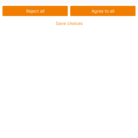
Număr de produse:
0
Reject all
Agree to all
Din păcate, în prezent nu sunt disponibile produse în
această categorie. Aveți nevoie de asistență sau de o
Save choices
soluție personalizată? igus® LiveChat vă va ajuta
imediat! Sau
trimiteți-ne un mesaj!
Ce putem să îmbunătățim pentru dvs.? Spuneți-ne ce părere aveți.
Laudă și critică
Despre igus®
Despre noi
Presă
Târguri comerciale