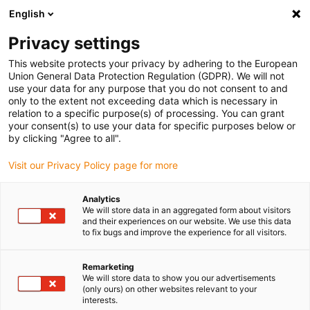
English
(0)
Privacy settings
igus-icon-arrow-right
igus-icon-arrow-right
igus-icon-arrow-right
Pagina de start
Conectori plug-in
TE Connectivity (Intercontec)
This website protects your privacy by adhering to the European
igus-icon-arrow-right
Seria 615
Union General Data Protection Regulation (GDPR). We will not
use your data for any purpose that you do not consent to and
only to the extent not exceeding data which is necessary in
relation to a specific purpose(s) of processing. You can grant
Seria Intercontec 615
your consent(s) to use your data for specific purposes below or
by clicking "Agree to all".
Visit our Privacy Policy page for more
Analytics
We will store data in an aggregated form about visitors
and their experiences on our website. We use this data
to fix bugs and improve the experience for all visitors.
Remarketing
Listă
Plăci
We will store data to show you our advertisements
(only ours) on other websites relevant to your
interests.