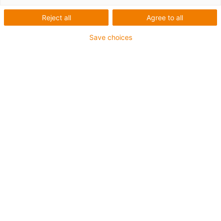
Listă
Plăci
Reject all
Agree to all
Save choices
Număr de produse:
0
Din păcate, în prezent nu sunt disponibile produse în
această categorie. Aveți nevoie de asistență sau de o
soluție personalizată? igus® LiveChat vă va ajuta
imediat! Sau
trimiteți-ne un mesaj!
Ce putem să îmbunătățim pentru dvs.? Spuneți-ne ce
părere aveți.
Laudă și critică
Despre igus®
Despre noi
Presă