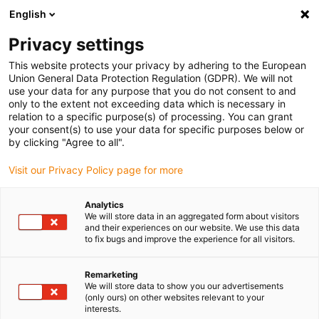
English
(0)
Privacy settings
igus-icon-arrow-right
igus-icon-arrow-right
igus-icon-arrow-right
igus-icon-arrow-right
Pagina de start
Conectori plug-in
Harting
Conector Harting cu
This website protects your privacy by adhering to the European
știft inserat
Union General Data Protection Regulation (GDPR). We will not
use your data for any purpose that you do not consent to and
only to the extent not exceeding data which is necessary in
relation to a specific purpose(s) of processing. You can grant
Conector Harting cu știft
your consent(s) to use your data for specific purposes below or
by clicking "Agree to all".
Visit our Privacy Policy page for more
inserat
Analytics
We will store data in an aggregated form about visitors
and their experiences on our website. We use this data
to fix bugs and improve the experience for all visitors.
Remarketing
We will store data to show you our advertisements
(only ours) on other websites relevant to your
interests.